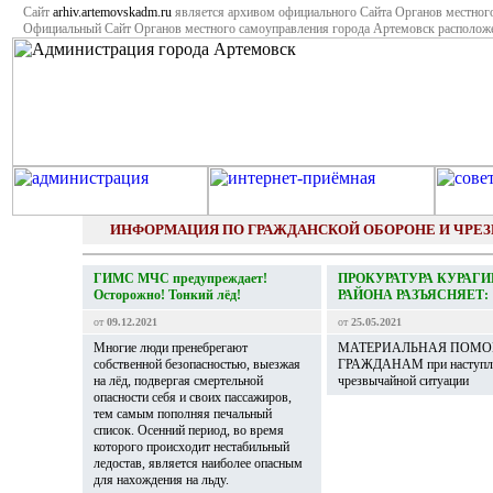
Сайт
arhiv.artemovskadm.ru
является архивом официального Сайта Органов местног
Официальный Сайт Органов местного самоуправления города Артемовск располо
ИНФОРМАЦИЯ ПО ГРАЖДАНСКОЙ ОБОРОНЕ И ЧР
ГИМС МЧС предупреждает!
ПРОКУРАТУРА КУРАГ
Осторожно! Тонкий лёд!
РАЙОНА РАЗЪЯСНЯЕТ:
от
09.12.2021
от
25.05.2021
Многие люди пренебрегают
МАТЕРИАЛЬНАЯ ПОМ
собственной безопасностью, выезжая
ГРАЖДАНАМ при наступл
на лёд, подвергая смертельной
чрезвычайной ситуации
опасности себя и своих пассажиров,
тем самым пополняя печальный
список. Осенний период, во время
которого происходит нестабильный
ледостав, является наиболее опасным
для нахождения на льду.