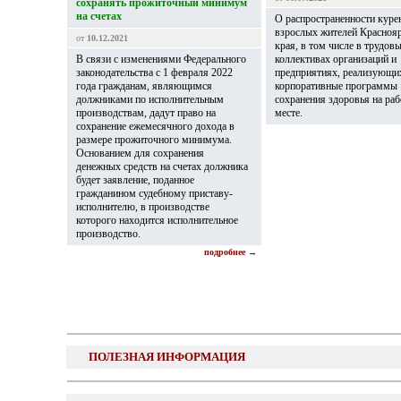
сохранять прожиточный минимум
на счетах
О распространенности куре
взрослых жителей Красноя
от
10.12.2021
края, в том числе в трудов
В связи c изменениями Федерального
коллективах организаций и
законодательства с 1 февраля 2022
предприятиях, реализующи
года гражданам, являющимся
корпоративные программы
должниками по исполнительным
сохранения здоровья на ра
производствам, дадут право на
месте.
сохранение ежемесячного дохода в
размере прожиточного минимума.
Основанием для сохранения
денежных средств на счетах должника
будет заявление, поданное
гражданином судебному приставу-
исполнителю, в производстве
которого находится исполнительное
производство.
подробнее →
ПОЛЕЗНАЯ ИНФОРМАЦИЯ