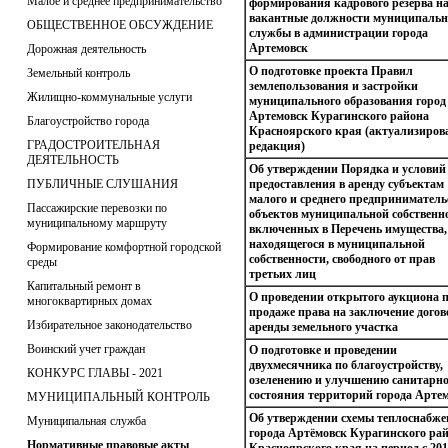
Малое и среднее предпринимательство
формирования кадрового резерва н
вакантные должности муниципаль
ОБЩЕСТВЕННОЕ ОБСУЖДЕНИЕ
службы в администрации города
Артемовск
Дорожная деятельность
О подготовке проекта Правил
Земельный контроль
землепользования и застройки
Жилищно-коммунальные услуги
муниципального образования город
Артемовск Курагинского района
Благоустройство города
Красноярского края (актуализиров
ГРАДОСТРОИТЕЛЬНАЯ
редакция)
ДЕЯТЕЛЬНОСТЬ
Об утверждении Порядка и условий
ПУБЛИЧНЫЕ СЛУШАНИЯ
предоставления в аренду субъектам
малого и среднего предприниматель
Пассажирские перевозки по
объектов муниципальной собственно
муниципальному маршруту
включенных в Перечень имущества,
находящегося в муниципальной
Формирование комфортной городской
собственности, свободного от прав
среды
третьих лиц
Капитальный ремонт в
О проведении открытого аукциона 
многоквартирных домах
продаже права на заключение догов
Избирательное законодательство
аренды земельного участка
Воинский учет граждан
О подготовке и проведении
двухмесячника по благоустройству,
КОНКУРС ГЛАВЫ - 2021
озеленению и улучшению санитарно
состояния территорий города Арте
МУНИЦИПАЛЬНЫЙ КОНТРОЛЬ
Об утверждении схемы теплоснабж
Муниципальная служба
города Артёмовск Курагинского ра
Нормативные правовые акты