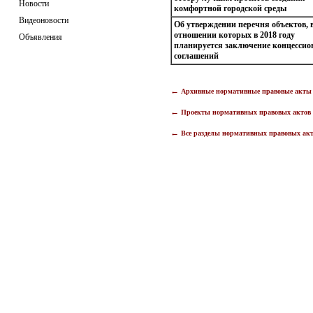
Новости
комфортной городской среды
Видеоновости
Об утверждении перечня объектов, 
отношении которых в 2018 году
Объявления
планируется заключение концесси
соглашений
←
Архивные нормативные правовые акт
←
Проекты нормативных правовых акто
←
Все разделы нормативных правовых ак