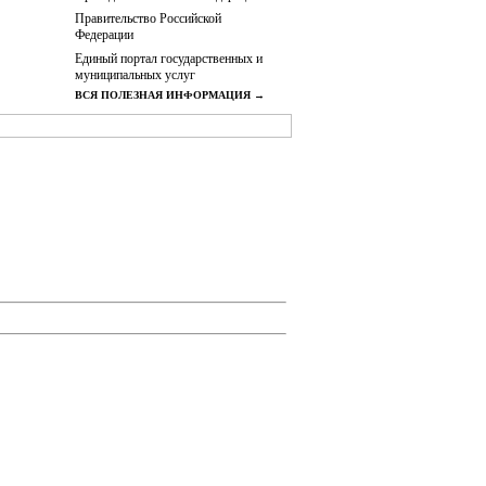
Правительство Российской
Федерации
Единый портал государственных и
муниципальных услуг
ВСЯ ПОЛЕЗНАЯ ИНФОРМАЦИЯ →
ск
|
Полномочия Администрации города
ВЕННОЕ ОБСУЖДЕНИЕ
|
Дорожная
ОСТЬ
|
ПУБЛИЧНЫЕ
онт в многоквартирных домах
|
Избирательное
Нормативно-правовые акты
|
Противодействие
|
Подведомственные организации
|
СМИ,
аты проверок Администрации города Артемовск
оновости
|
Объявления
|
ь 2021 года.
 Органов местного самоуправления города
662951, Красноярский край, Курагинский район,
х средствах массовой информации, на серверах