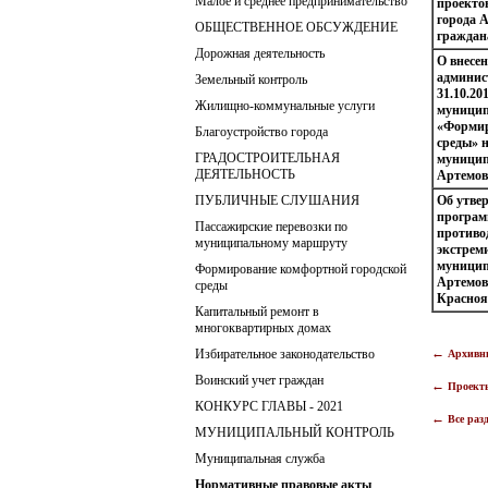
Малое и среднее предпринимательство
проекто
города 
ОБЩЕСТВЕННОЕ ОБСУЖДЕНИЕ
граждан
Дорожная деятельность
О внесе
админис
Земельный контроль
31.10.20
Жилищно-коммунальные услуги
муницип
«Формир
Благоустройство города
среды» н
ГРАДОСТРОИТЕЛЬНАЯ
муницип
ДЕЯТЕЛЬНОСТЬ
Артемов
ПУБЛИЧНЫЕ СЛУШАНИЯ
Об утве
програм
Пассажирские перевозки по
противо
муниципальному маршруту
экстрем
муницип
Формирование комфортной городской
Артемов
среды
Красноя
Капитальный ремонт в
многоквартирных домах
←
Избирательное законодательство
Архивн
Воинский учет граждан
←
Проект
КОНКУРС ГЛАВЫ - 2021
←
Все раз
МУНИЦИПАЛЬНЫЙ КОНТРОЛЬ
Муниципальная служба
Нормативные правовые акты