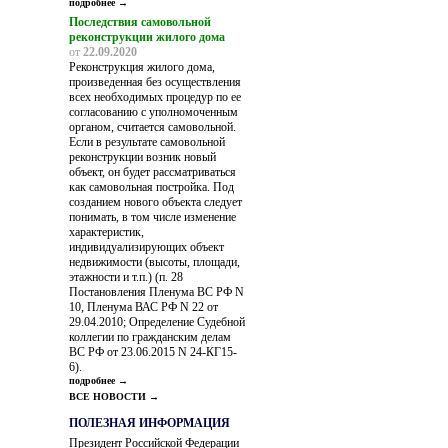
подробнее →
Последствия самовольной
реконструкции жилого дома
от
22.09.2020
Реконструкция жилого дома,
произведенная без осуществления
всех необходимых процедур по ее
согласованию с уполномоченным
органом, считается самовольной.
Если в результате самовольной
реконструкции возник новый
объект, он будет рассматриваться
как самовольная постройка. Под
созданием нового объекта следует
понимать, в том числе изменение
характеристик,
индивидуализирующих объект
недвижимости (высоты, площади,
этажности и т.п.) (п. 28
Постановления Пленума ВС РФ N
10, Пленума ВАС РФ N 22 от
29.04.2010; Определение Судебной
коллегии по гражданским делам
ВС РФ от 23.06.2015 N 24-КГ15-
6).
подробнее →
ВСЕ НОВОСТИ →
ПОЛЕЗНАЯ ИНФОРМАЦИЯ
Президент Российской Федерации