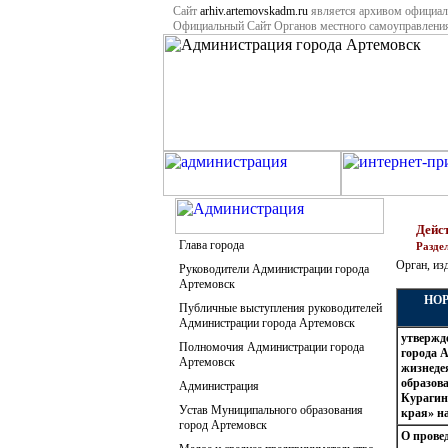
Сайт
arhiv.artemovskadm.ru
является архивом официал
Официальный Сайт Органов местного самоуправлени
Дейс
Глава города
Разде
Орган, из
Руководители Администрации города
Артемовск
НОР
Публичные выступления руководителей
Администрации города Артемовск
утвержд
Полномочия Администрации города
города 
Артемовск
жизнеде
образов
Администрация
Курагин
Устав Муниципального образования
края» на
город Артемовск
О прове