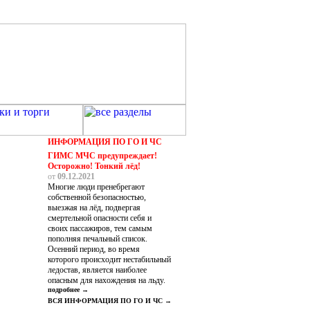
ИНФОРМАЦИЯ ПО ГО И ЧС
ГИМС МЧС предупреждает!
Осторожно! Тонкий лёд!
от
09.12.2021
Многие люди пренебрегают
собственной безопасностью,
выезжая на лёд, подвергая
смертельной опасности себя и
своих пассажиров, тем самым
пополняя печальный список.
Осенний период, во время
которого происходит нестабильный
ледостав, является наиболее
опасным для нахождения на льду.
подробнее →
ВСЯ ИНФОРМАЦИЯ ПО ГО И ЧС →