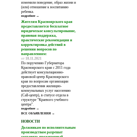
изменили поведение, образ жизни и
(или) отношение к воспитанию
ребенка.
подробнее →
Жителям Красноярского края
предоставляется бесплатное
юридическое консультирование,
правовая поддержка,
практические рекомендации и
корректировка действий в
решении вопросов по
направлениям:
от
18.11.2021
По поручению Губернатора
Красноярского края с 2011 года
действует консультационно-
правовой центр Красноярского
края по вопросам организации
предоставления жилищно-
коммунальных услуг населению
(Call-центр), в статусе отдела в
структуре “Краевого учебного
центра”.
подробнее →
ВСЕ ОБЪЯВЛЕНИЯ →
НОВОСТИ
Должникам по исполнительным
производствам разрешат
сохранять прожиточный