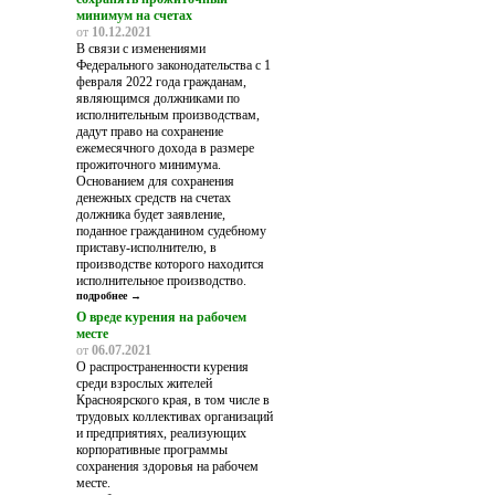
минимум на счетах
от
10.12.2021
В связи c изменениями
Федерального законодательства с 1
февраля 2022 года гражданам,
являющимся должниками по
исполнительным производствам,
дадут право на сохранение
ежемесячного дохода в размере
прожиточного минимума.
Основанием для сохранения
денежных средств на счетах
должника будет заявление,
поданное гражданином судебному
приставу-исполнителю, в
производстве которого находится
исполнительное производство.
подробнее →
О вреде курения на рабочем
месте
от
06.07.2021
О распространенности курения
среди взрослых жителей
Красноярского края, в том числе в
трудовых коллективах организаций
и предприятиях, реализующих
корпоративные программы
сохранения здоровья на рабочем
месте.