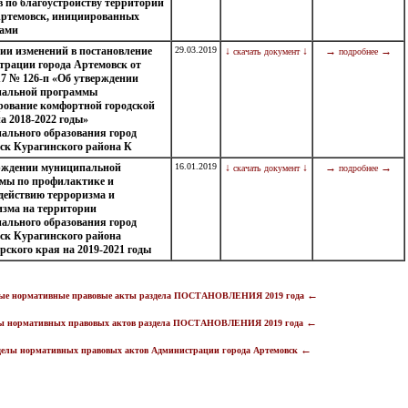
в по благоустройству территорий
Артемовск, инициированных
ами
нии изменений в постановление
29.03.2019
↓
↓
→
→
скачать документ
подробнее
трации города Артемовск от
17 № 126-п «Об утверждении
альной программы
ование комфортной городской
а 2018-2022 годы»
ального образования город
ск Курагинского района К
рждении муниципальной
16.01.2019
↓
↓
→
→
скачать документ
подробнее
мы по профилактике и
действию терроризма и
изма на территории
ального образования город
ск Курагинского района
рского края на 2019-2021 годы
←
ые нормативные правовые акты раздела ПОСТАНОВЛЕНИЯ 2019 года
←
ы нормативных правовых актов раздела ПОСТАНОВЛЕНИЯ 2019 года
←
делы нормативных правовых актов Администрации города Артемовск