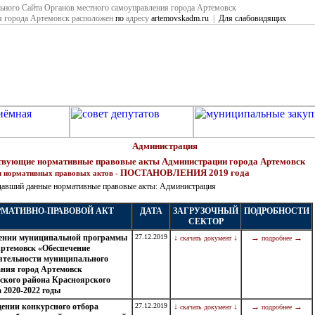
ьного Сайта Органов местного самоуправления города Артемовск
я города Артемовск расположен
по
адресу
artemovskadm.ru
|
Для слабовидящих
Администрация
твующие нормативные правовые акты Администрации города Артемовск
ПОСТАНОВЛЕНИЯ 2019 года
л нормативных правовых актов -
давший данные нормативные правовые акты: Администрация
МАТИВНО-ПРАВОВОЙ АКТ
ДАТА
ЗАГРУЗОЧНЫЙ
ПОДРОБНОСТИ
СЕКТОР
ении муниципальной программы
27.12.2019
↓
↓
→
→
скачать документ
подробнее
Артемовск «Обеспечение
ятельности муниципального
ания город Артемовск
ского района Красноярского
 2020-2022 годы
дении конкурсного отбора
27.12.2019
↓
↓
→
→
скачать документ
подробнее