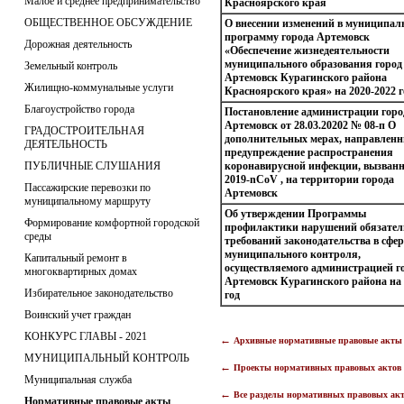
Малое и среднее предпринимательство
Красноярского края
ОБЩЕСТВЕННОЕ ОБСУЖДЕНИЕ
О внесении изменений в муниципа
программу города Артемовск
Дорожная деятельность
«Обеспечение жизнедеятельности
муниципального образования город
Земельный контроль
Артемовск Курагинского района
Жилищно-коммунальные услуги
Красноярского края» на 2020-2022 
Благоустройство города
Постановление администрации горо
Артемовск от 28.03.20202 № 08-п О
ГРАДОСТРОИТЕЛЬНАЯ
дополнительных мерах, направленн
ДЕЯТЕЛЬНОСТЬ
предупреждение распространения
ПУБЛИЧНЫЕ СЛУШАНИЯ
коронавирусной инфекции, вызван
2019-nCoV , на территории города
Пассажирские перевозки по
Артемовск
муниципальному маршруту
Об утверждении Программы
Формирование комфортной городской
профилактики нарушений обязате
среды
требований законодательства в сфер
муниципального контроля,
Капитальный ремонт в
осуществляемого администрацией г
многоквартирных домах
Артемовск Курагинского района на 
Избирательное законодательство
год
Воинский учет граждан
КОНКУРС ГЛАВЫ - 2021
←
Архивные нормативные правовые акт
МУНИЦИПАЛЬНЫЙ КОНТРОЛЬ
←
Проекты нормативных правовых акто
Муниципальная служба
←
Все разделы нормативных правовых ак
Нормативные правовые акты