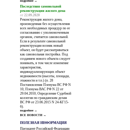
подробнее →
Последствия самовольной
реконструкции жилого дома
от
22.09.2020
Реконструкция жилого дома,
произведенная без осуществления
всех необходимых процедур по ее
согласованию с уполномоченным
органом, считается самовольной.
Если в результате самовольной
реконструкции возник новый
объект, он будет рассматриваться
как самовольная постройка. Под
созданием нового объекта следует
понимать, в том числе изменение
характеристик,
индивидуализирующих объект
недвижимости (высоты, площади,
этажности и т.п.) (п. 28
Постановления Пленума ВС РФ N
10, Пленума ВАС РФ N 22 от
29.04.2010; Определение Судебной
коллегии по гражданским делам
ВС РФ от 23.06.2015 N 24-КГ15-
6).
подробнее →
ВСЕ НОВОСТИ →
ПОЛЕЗНАЯ ИНФОРМАЦИЯ
Президент Российской Федерации