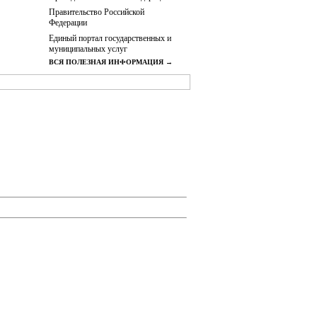
Правительство Российской
Федерации
Единый портал государственных и
муниципальных услуг
ВСЯ ПОЛЕЗНАЯ ИНФОРМАЦИЯ →
ск
|
Полномочия Администрации города
ВЕННОЕ ОБСУЖДЕНИЕ
|
Дорожная
ОСТЬ
|
ПУБЛИЧНЫЕ
онт в многоквартирных домах
|
Избирательное
Нормативно-правовые акты
|
Противодействие
|
Подведомственные организации
|
СМИ,
аты проверок Администрации города Артемовск
оновости
|
Объявления
|
ь 2021 года.
 Органов местного самоуправления города
662951, Красноярский край, Курагинский район,
х средствах массовой информации, на серверах