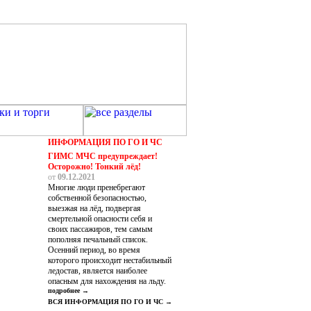
ИНФОРМАЦИЯ ПО ГО И ЧС
ГИМС МЧС предупреждает!
Осторожно! Тонкий лёд!
от
09.12.2021
Многие люди пренебрегают
собственной безопасностью,
выезжая на лёд, подвергая
смертельной опасности себя и
своих пассажиров, тем самым
пополняя печальный список.
Осенний период, во время
которого происходит нестабильный
ледостав, является наиболее
опасным для нахождения на льду.
подробнее →
ВСЯ ИНФОРМАЦИЯ ПО ГО И ЧС →