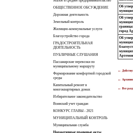
Малое и среднее предпринимательство
Об утве
ОБЩЕСТВЕННОЕ ОБСУЖДЕНИЕ
муницип
Дорожная деятельность
Об утве
Земельный контроль
муницип
граница
Жилищно-коммунальные услуги
город А
Благоустройство города
Об утве
муницип
ГРАДОСТРОИТЕЛЬНАЯ
благоус
ДЕЯТЕЛЬНОСТЬ
муницип
ПУБЛИЧНЫЕ СЛУШАНИЯ
Артемов
Пассажирские перевозки по
муниципальному маршруту
←
Действ
Формирование комфортной городской
среды
←
Архивн
Капитальный ремонт в
←
Все раз
многоквартирных домах
Избирательное законодательство
Воинский учет граждан
КОНКУРС ГЛАВЫ - 2021
МУНИЦИПАЛЬНЫЙ КОНТРОЛЬ
Муниципальная служба
Нормативные правовые акты