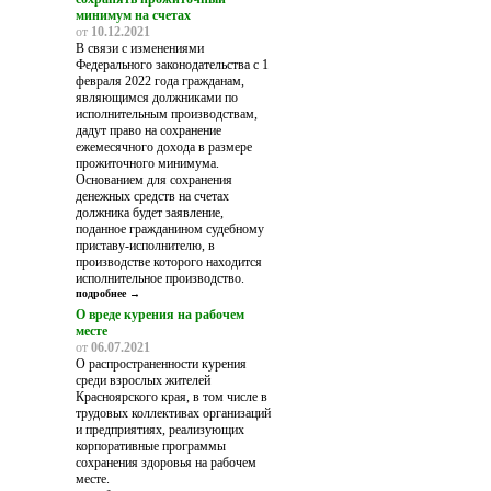
минимум на счетах
от
10.12.2021
В связи c изменениями
Федерального законодательства с 1
февраля 2022 года гражданам,
являющимся должниками по
исполнительным производствам,
дадут право на сохранение
ежемесячного дохода в размере
прожиточного минимума.
Основанием для сохранения
денежных средств на счетах
должника будет заявление,
поданное гражданином судебному
приставу-исполнителю, в
производстве которого находится
исполнительное производство.
подробнее →
О вреде курения на рабочем
месте
от
06.07.2021
О распространенности курения
среди взрослых жителей
Красноярского края, в том числе в
трудовых коллективах организаций
и предприятиях, реализующих
корпоративные программы
сохранения здоровья на рабочем
месте.