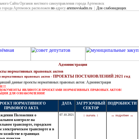
ьного Сайта Органов местного самоуправления города Артемовск
я города Артемовск расположен
по
адресу
artemovskadm.ru
|
Для слабовидящих
Администрация
кты нормативных правовых актов
ПРОЕКТЫ ПОСТАНОВЛЕНИЙ 2021 год
л нормативных правовых актов -
давший данные проекты нормативных правовых актов: Администрация
!!!
ДОКУМЕНТЫ ЯВЛЯЮТСЯ ПРОЕКТАМИ НОРМАТИВНЫХ ПРАВОВЫХ АКТОВ!
ЦИЯ ДЛЯ ОЗНАКОМЛЕНИЯ!
РОЕКТ НОРМАТИВНОГО
ДАТА
ЗАГРУЗОЧНЫЙ
ПОДРОБНОСТИ
ПРАВОВОГО АКТА
СЕКТОР
рждении Положения о
07.10.2021
↓
↓
→
→
скачать
подробнее
альном контроле на
ильном транспорте, городском
м электрическом транспорте и в
м хозяйстве в границах
ных пунктов