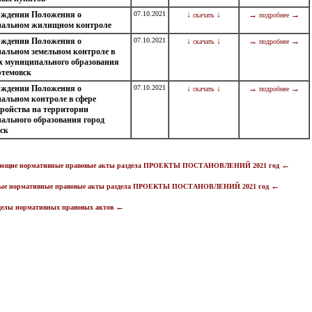
рждении Положения о
07.10.2021
↓
↓
→
→
скачать
подробнее
альном жилищном контроле
рждении Положения о
07.10.2021
↓
↓
→
→
скачать
подробнее
альном земельном контроле в
х муниципального образования
ртемовск
рждении Положения о
07.10.2021
↓
↓
→
→
скачать
подробнее
альном контроле в сфере
тройства на территории
ального образования город
ск
←
ующие нормативные правовые акты раздела ПРОЕКТЫ ПОСТАНОВЛЕНИЙ 2021 год
←
ые нормативные правовые акты раздела ПРОЕКТЫ ПОСТАНОВЛЕНИЙ 2021 год
←
делы нормативных правовых актов