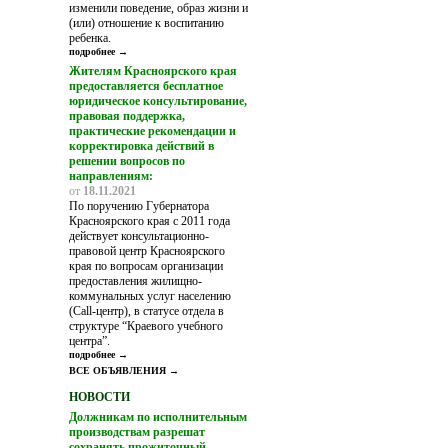
изменили поведение, образ жизни и
(или) отношение к воспитанию
ребенка.
подробнее →
Жителям Красноярского края
предоставляется бесплатное
юридическое консультирование,
правовая поддержка,
практические рекомендации и
корректировка действий в
решении вопросов по
направлениям:
от
18.11.2021
По поручению Губернатора
Красноярского края с 2011 года
действует консультационно-
правовой центр Красноярского
края по вопросам организации
предоставления жилищно-
коммунальных услуг населению
(Call-центр), в статусе отдела в
структуре “Краевого учебного
центра”.
подробнее →
ВСЕ ОБЪЯВЛЕНИЯ →
НОВОСТИ
Должникам по исполнительным
производствам разрешат
сохранять прожиточный