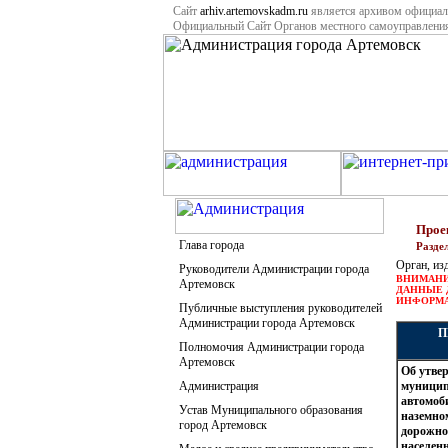
Сайт
arhiv.artemovskadm.ru
является архивом официал
Официальный Сайт Органов местного самоуправлени
Прое
Глава города
Разде
Орган, из
Руководители Администрации города
ВНИМАНИЕ
Артемовск
ДАННЫЕ 
ИНФОРМА
Публичные выступления руководителей
Администрации города Артемовск
П
Полномочия Администрации города
Артемовск
Об утве
Администрация
муницип
автомоб
Устав Муниципального образования
наземно
город Артемовск
дорожно
населен