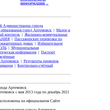
ИНФОРМАЦИЯ →
й Администрации города
образования город Артемовск
|
Малое и
ый контроль
|
Жилищно-коммунальные
АНИЯ
|
Пассажирские перевозки по
оквартирных домах
|
Избирательное
ОЛЬ
|
Муниципальная
тическая информация
|
Паспорт
ждённые
 Артемовск
|
Результаты проверок
ормация
|
Контрольно-счётный
орода Артемовск
мовск с мая 2013 года по декабрь 2021
асположены на официальном Сайте
амоуправления города Артемовск