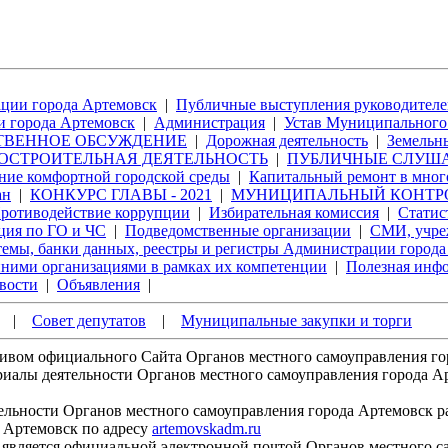
ции города Артемовск
|
Публичные выступления руководителе
 города Артемовск
|
Администрация
|
Устав Муниципального 
ТВЕННОЕ ОБСУЖДЕНИЕ
|
Дорожная деятельность
|
Земельн
ОСТРОИТЕЛЬНАЯ ДЕЯТЕЛЬНОСТЬ
|
ПУБЛИЧНЫЕ СЛУШ
ие комфортной городской среды
|
Капитальный ремонт в мног
ан
|
КОНКУРС ГЛАВЫ - 2021
|
МУНИЦИПАЛЬНЫЙ КОНТР
ротиводействие коррупции
|
Избирательная комиссия
|
Статис
ия по ГО и ЧС
|
Подведомственные организации
|
СМИ, учре
мы, банки данных, реестры и регистры Администрации города
ними организациями в рамках их компетенции
|
Полезная инф
вости
|
Объявления
|
|
Совет депутатов
|
Муниципальные закупки и торги
хивом официального Сайта Органов местного самоуправления г
ы деятельности Органов местного самоуправления города Арте
ьности Органов местного самоуправления города Артемовск р
 Артемовск по адресу
artemovskadm.ru
является официальной электронной почтой Органов местного с