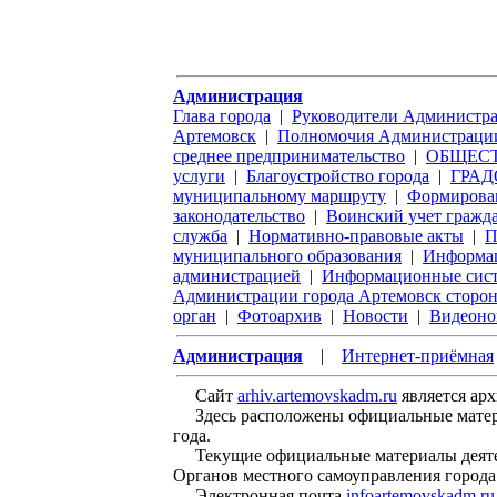
Администрация
Глава города
|
Руководители Администра
Артемовск
|
Полномочия Администрации
среднее предпринимательство
|
ОБЩЕС
услуги
|
Благоустройство города
|
ГРАД
муниципальному маршруту
|
Формирован
законодательство
|
Воинский учет гражд
служба
|
Нормативно-правовые акты
|
П
муниципального образования
|
Информац
администрацией
|
Информационные систе
Администрации города Артемовск сторон
орган
|
Фотоархив
|
Новости
|
Видеоно
Администрация
|
Интернет-приёмная
Сайт
arhiv.artemovskadm.ru
является ар
Здесь расположены официальные материал
года.
Текущие официальные материалы деятел
Органов местного самоуправления города
Электронная почта
infoartemovskadm.ru