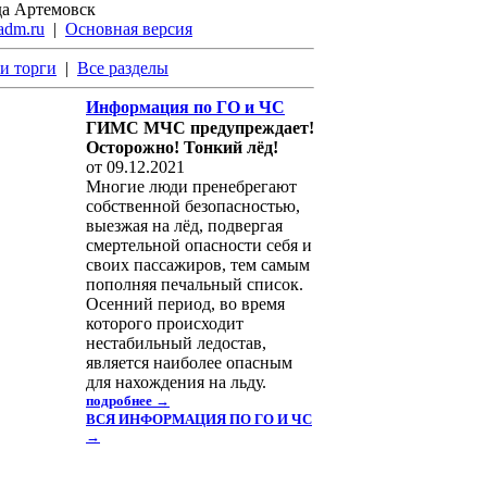
да Артемовск
adm.ru
|
Основная версия
и торги
|
Все разделы
Информация по ГО и ЧС
ГИМС МЧС предупреждает!
Осторожно! Тонкий лёд!
от 09.12.2021
Многие люди пренебрегают
собственной безопасностью,
выезжая на лёд, подвергая
смертельной опасности себя и
своих пассажиров, тем самым
пополняя печальный список.
Осенний период, во время
которого происходит
нестабильный ледостав,
является наиболее опасным
для нахождения на льду.
подробнее →
ВСЯ ИНФОРМАЦИЯ ПО ГО И ЧС
→