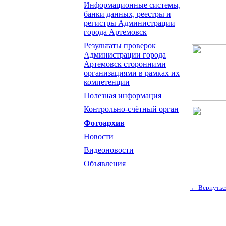
Информационные системы,
банки данных, реестры и
регистры Администрации
города Артемовск
Результаты проверок
Администрации города
Артемовск сторонними
организациями в рамках их
компетенции
Полезная информация
Контрольно-счётный орган
Фотоархив
Новости
Видеоновости
Объявления
← Вернутьс