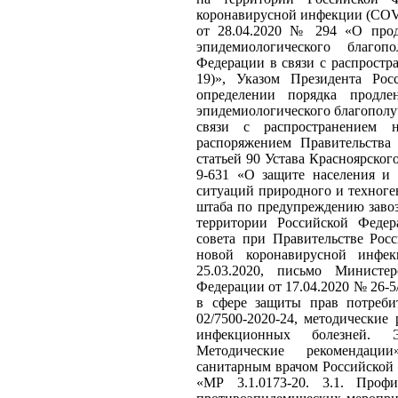
коронавирусной инфекции (COV
от 28.04.2020 № 294 «О прод
эпидемиологического благо
Федерации в связи с распрост
19)», Указом Президента Ро
определении порядка продле
эпидемиологического благополу
связи с распространением 
распоряжением Правительства
статьей 90 Устава Красноярског
9-631 «О защите населения и 
ситуаций природного и техноге
штаба по предупреждению заво
территории Российской Федер
совета при Правительстве Рос
новой коронавирусной инфе
25.03.2020, письмо Министе
Федерации от 17.04.2020 № 26-5
в сфере защиты прав потреби
02/7500-2020-24, методические
инфекционных болезней. 
Методические рекомендаци
санитарным врачом Российской 
«МР 3.1.0173-20. 3.1. Проф