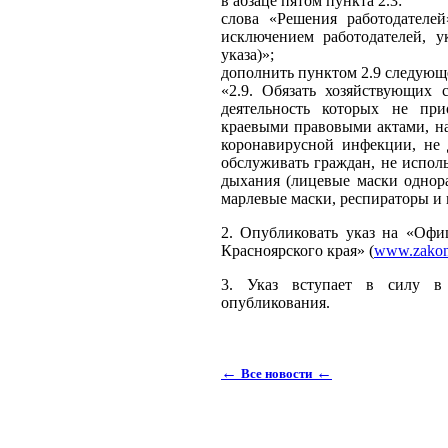
в абзаце пятом пункта 2.3:
слова «Решения работодателей
исключением работодателей, у
указа)»;
дополнить пунктом 2.9 следующ
«2.9. Обязать хозяйствующих 
деятельность которых не при
краевыми правовыми актами, н
коронавирусной инфекции, не 
обслуживать граждан, не испо
дыхания (лицевые маски однора
марлевые маски, респираторы и 
2. Опубликовать указ на «Офи
Красноярского края» (
www.zakon.
3. Указ вступает в силу в
опубликования.
←
←
Все новости