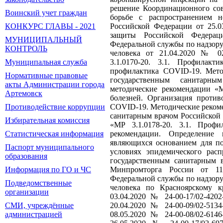
решение Координационного сов
Воинский учет граждан
борьбе с распространением 
Российской Федерации от 25.0
КОНКУРС ГЛАВЫ - 2021
защиты Российской Федерац
МУНИЦИПАЛЬНЫЙ
Федеральной службы по надзору
КОНТРОЛЬ
человека от 21.04.2020 № 02
3.1.0170-20. 3.1. Профилак
Муниципальная служба
профилактика COVID-19. Мето
Нормативные правовые
государственным санитарны
акты Администрации города
методические рекомендации «М
Артемовск
болезней. Организация проти
COVID-19. Методические реком
Противодействие коррупции
санитарным врачом Российской 
Избирательная комиссия
«МР 3.1.0178-20. 3.1. Профи
рекомендации. Определение 
Статистическая информация
являющихся основанием для по
Паспорт муниципального
условиях эпидемического рас
образования
государственным санитарным в
Минпромторга России от 11
Информация по ГО и ЧС
Федеральной службы по надзору
Подведомственные
человека по Красноярскому к
организации
03.04.2020 № 24-00-17/02-4202
20.04.2020 № 24-00-09/02-5134
СМИ, учреждённые
08.05.2020 № 24-00-08/02-6146
администрацией