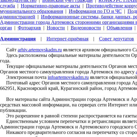
законодательство
|
Воинский учет граждан
|
КОНКУРС ГЛАВЫ
служба
|
Нормативно-правовые акты
|
Противодействие корр
муниципального образования
|
Информация по ГО и ЧС
|
Под
администрацией
|
Информационные системы, банки данных, р
Администрации города Артемовск сторонними организациями в
орган
|
Фотоархив
|
Новости
|
Видеоновости
|
Объявления
|
Администрация
|
Интернет-приёмная
|
Совет депутатов
Сайт
arhiv.artemovskadm.ru
является архивом официального С
Здесь расположены официальные материалы деятельности Орган
года.
Текущие официальные материалы деятельности Органов местн
Органов местного самоуправления города Артемовск по адресу
Электронная почта
infoartemovskadm.ru
является официальной
Почтовый адрес Органов местного самоуправления города Арт
662951, Красноярский край, Курагинский район, город Артемовс
Все материалы сайта Администрации города Артемовск и Арте
средствах массовой информации, на серверах сети Интернет ил
публикации.
Это разрешение в равной степени распространяется на газеты,
Единственным условием перепечатки и ретрансляции является
Администрации города Артемовск и Артемовского городского С
Никакого предварительного согласия на перепечатку со стор