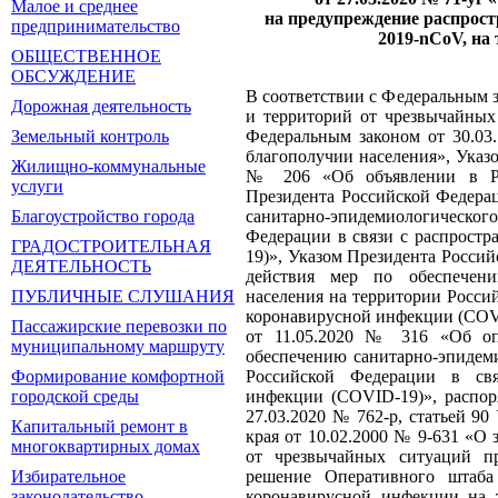
Малое и среднее
на предупреждение распрос
предпринимательство
2019-nCoV, на
ОБЩЕСТВЕННОЕ
ОБСУЖДЕНИЕ
В соответствии с Федеральным з
Дорожная деятельность
и территорий от чрезвычайных
Федеральным законом от 30.03
Земельный контроль
благополучии населения», Указ
Жилищно-коммунальные
№ 206 «Об объявлении в Ро
услуги
Президента Российской Федера
санитарно-эпидемиологического
Благоустройство города
Федерации в связи с распрост
ГРАДОСТРОИТЕЛЬНАЯ
19)», Указом Президента Росси
ДЕЯТЕЛЬНОСТЬ
действия мер по обеспечению
населения на территории Росси
ПУБЛИЧНЫЕ СЛУШАНИЯ
коронавирусной инфекции (COV
Пассажирские перевозки по
от 11.05.2020 № 316 «Об оп
муниципальному маршруту
обеспечению санитарно-эпидеми
Российской Федерации в свя
Формирование комфортной
инфекции (COVID-19)», распор
городской среды
27.03.2020 № 762-р, статьей 90
Капитальный ремонт в
края от 10.02.2000 № 9-631 «О 
многоквартирных домах
от чрезвычайных ситуаций пр
решение Оперативного штаба
Избирательное
коронавирусной инфекции на т
законодательство