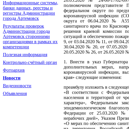
26.05.2020 № 24-00-17/02-69
Информационные системы,
полномочном представителе 
банки данных, реестры и
федеральном округе по преду
регистры Администрации
коронавирусной инфекции (CO
города Артемовск
округа от 06.04.2020 № А55-
санитарного врача по Краснояр
Результаты проверок
решения краевой комиссии п
Администрации города
ситуаций и обеспечению пожарно
Артемовск сторонними
9, от 03.04.2020 № 11, от 09.04.
организациями в рамках их
30.04.2020 № 20, от 07.05.2020
компетенции
20.05.2020 № 26, от 26.05.20
Полезная информация
1. Внести в указ Губернатор
Контрольно-счётный орган
дополнительных мерах, напр
Фотоархив
коронавирусной инфекции, выз
края» следующие изменения:
Новости
Видеоновости
преамбулу изложить в следующе
«В соответствии с Федераль
Объявления
населения и территорий от чр
характера», Федеральным з
эпидемиологическом благопол
Федерации от 25.03.2020 №
нерабочих дней», Указом През
«О мерах по обеспечению санит
на территории Российской 