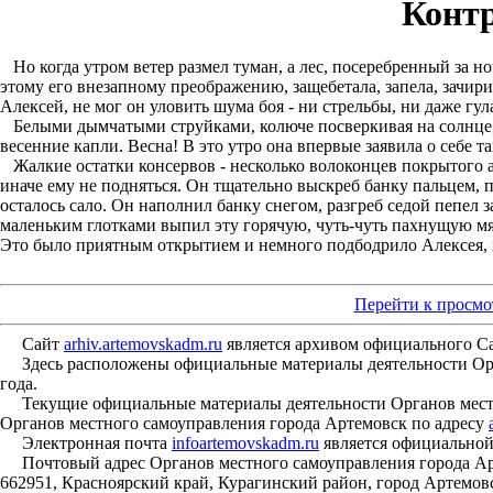
Контр
Но когда утром ветер размел туман, а лес, посеребренный за ноч
этому его внезапному преображению, защебетала, запела, зачир
Алексей, не мог он уловить шума боя - ни стрельбы, ни даже гул
Белыми дымчатыми струйками, колюче посверкивая на солнце, сы
весенние капли. Весна! В это утро она впервые заявила о себе т
Жалкие остатки консервов - несколько волоконцев покрытого ар
иначе ему не подняться. Он тщательно выскреб банку пальцем, п
осталось сало. Он наполнил банку снегом, разгреб седой пепел з
маленьким глотками выпил эту горячую, чуть-чуть пахнущую мяс
Это было приятным открытием и немного подбодрило Алексея, к
Перейти к просмо
Сайт
arhiv.artemovskadm.ru
является архивом официального С
Здесь расположены официальные материалы деятельности Орган
года.
Текущие официальные материалы деятельности Органов местн
Органов местного самоуправления города Артемовск по адресу
Электронная почта
infoartemovskadm.ru
является официальной
Почтовый адрес Органов местного самоуправления города Арт
662951, Красноярский край, Курагинский район, город Артемовс