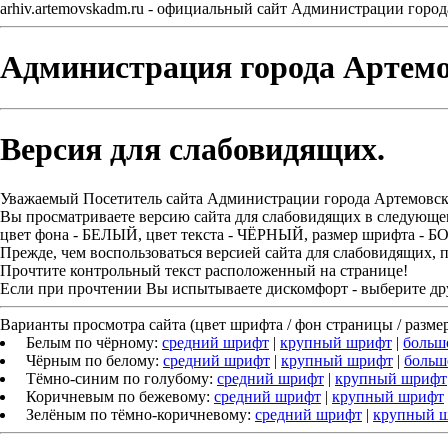
arhiv.artemovskadm.ru - официальный сайт Администрации горо
Администрация города Артем
Версия для слабовидящих.
Уважаемый Посетитель сайта Администрации города Артемовск
Вы просматриваете версию сайта для слабовидящих в следующе
цвет фона - БЕЛЫЙ, цвет текста - ЧЁРНЫЙ, размер шрифта -
Прежде, чем воспользоваться версией сайта для слабовидящих, 
Прочтите контрольный текст расположенный на странице!
Если при прочтении Вы испытываете дискомфорт - выберите дру
Варианты просмотра сайта (цвет шрифта / фон страницы / разме
Белым по чёрному:
средний шрифт
|
крупный шрифт
|
больш
Чёрным по белому:
средний шрифт
|
крупный шрифт
|
больш
Тёмно-синим по голубому:
средний шрифт
|
крупный шрифт
Коричневым по бежевому:
средний шрифт
|
крупный шрифт
Зелёным по тёмно-коричневому:
средний шрифт
|
крупный 