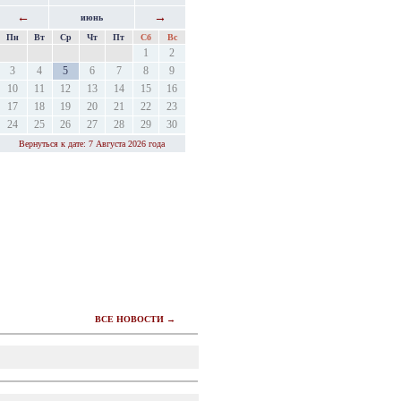
←
→
июнь
Пн
Вт
Ср
Чт
Пт
Сб
Вс
1
2
3
4
5
6
7
8
9
10
11
12
13
14
15
16
17
18
19
20
21
22
23
24
25
26
27
28
29
30
Вернуться к дате: 7 Августа 2026 года
ВСЕ НОВОСТИ →