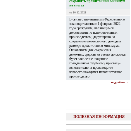
сохранять прожиточный минимум
на счетах
от
10.12.2021
В связи c изменениями Федерального
законодательства с 1 февраля 2022
года гражданам, являющимся
должниками по исполнительным
производствам, дадут право на
сохранение ежемесячного дохода в
размере прожиточного минимума.
Основанием для сохранения
денежных средств на счетах должника
будет заявление, поданное
гражданином судебному приставу-
исполнителю, в производстве
которого находится исполнительное
производство.
подробнее →
ПОЛЕЗНАЯ ИНФОРМАЦИЯ