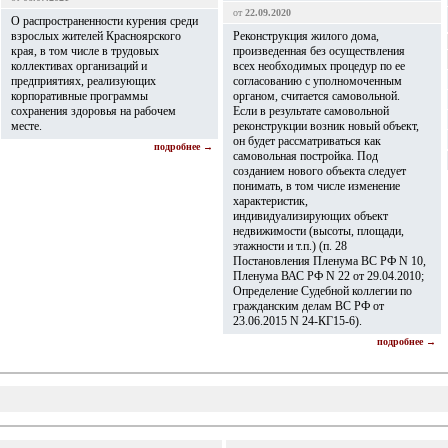
от
22.09.2020
О распространенности курения среди
взрослых жителей Красноярского
Реконструкция жилого дома,
края, в том числе в трудовых
произведенная без осуществления
коллективах организаций и
всех необходимых процедур по ее
предприятиях, реализующих
согласованию с уполномоченным
корпоративные программы
органом, считается самовольной.
сохранения здоровья на рабочем
Если в результате самовольной
месте.
реконструкции возник новый объект,
он будет рассматриваться как
подробнее →
самовольная постройка. Под
созданием нового объекта следует
понимать, в том числе изменение
характеристик,
индивидуализирующих объект
недвижимости (высоты, площади,
этажности и т.п.) (п. 28
Постановления Пленума ВС РФ N 10,
Пленума ВАС РФ N 22 от 29.04.2010;
Определение Судебной коллегии по
гражданским делам ВС РФ от
23.06.2015 N 24-КГ15-6).
подробнее →