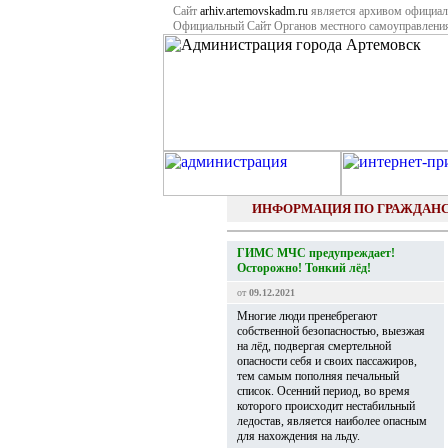
Сайт
arhiv.artemovskadm.ru
является архивом официал
Официальный Сайт Органов местного самоуправлени
ИНФОРМАЦИЯ ПО ГРАЖДАН
ГИМС МЧС предупреждает!
Осторожно! Тонкий лёд!
от
09.12.2021
Многие люди пренебрегают
собственной безопасностью, выезжая
на лёд, подвергая смертельной
опасности себя и своих пассажиров,
тем самым пополняя печальный
список. Осенний период, во время
которого происходит нестабильный
ледостав, является наиболее опасным
для нахождения на льду.