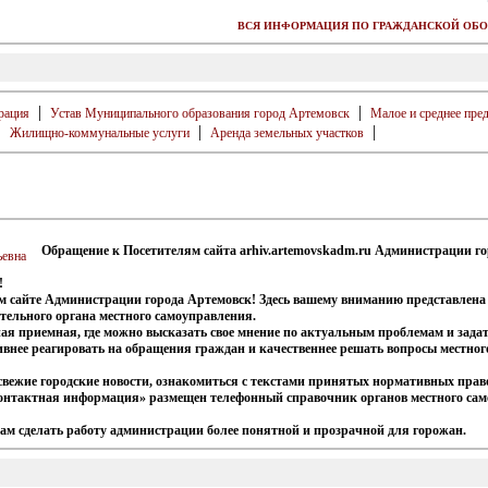
ВСЯ ИНФОРМАЦИЯ ПО ГРАЖДАНСКОЙ ОБО
|
|
рация
Устав Муниципального образования город Артемовск
Малое и среднее пре
|
|
|
Жилищно-коммунальные услуги
Аренда земельных участков
Обращение к Посетителям сайта arhiv.artemovskadm.ru Администрации г
!
ом сайте Администрации города Артемовск! Здесь вашему вниманию представлена
тельного органа местного самоуправления.
ная приемная, где можно высказать свое мнение по актуальным проблемам и зада
внее реагировать на обращения граждан и качественнее решать вопросы местного
свежие городские новости, ознакомиться с текстами принятых нормативных пра
Контактная информация» размещен телефонный справочник органов местного са
 нам сделать работу администрации более понятной и прозрачной для горожан.