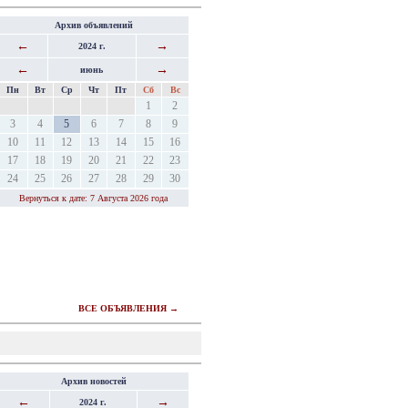
Архив объявлений
←
→
2024 г.
←
→
июнь
Пн
Вт
Ср
Чт
Пт
Сб
Вс
1
2
3
4
5
6
7
8
9
10
11
12
13
14
15
16
17
18
19
20
21
22
23
24
25
26
27
28
29
30
Вернуться к дате: 7 Августа 2026 года
ВСЕ ОБЪЯВЛЕНИЯ →
Архив новостей
←
→
2024 г.