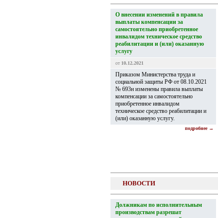
О внесении изменений в правила
выплаты компенсации за
самостоятельно приобретенное
инвалидом техническое средство
реабилитации и (или) оказанную
услугу
от
10.12.2021
Приказом Министерства труда и
социальной защиты РФ от 08.10.2021
№ 693н изменены правила выплаты
компенсации за самостоятельно
приобретенное инвалидом
техническое средство реабилитации и
(или) оказанную услугу.
подробнее →
НОВОСТИ
Должникам по исполнительным
производствам разрешат