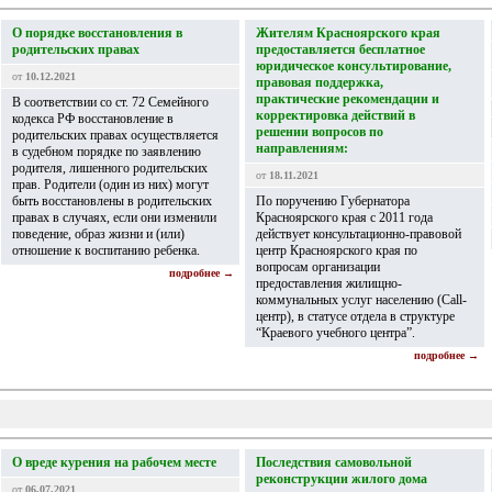
О порядке восстановления в
Жителям Красноярского края
родительских правах
предоставляется бесплатное
юридическое консультирование,
от
10.12.2021
правовая поддержка,
практические рекомендации и
В соответствии со ст. 72 Семейного
корректировка действий в
кодекса РФ восстановление в
решении вопросов по
родительских правах осуществляется
направлениям:
в судебном порядке по заявлению
родителя, лишенного родительских
от
18.11.2021
прав. Родители (один из них) могут
быть восстановлены в родительских
По поручению Губернатора
правах в случаях, если они изменили
Красноярского края с 2011 года
поведение, образ жизни и (или)
действует консультационно-правовой
отношение к воспитанию ребенка.
центр Красноярского края по
вопросам организации
подробнее →
предоставления жилищно-
коммунальных услуг населению (Call-
центр), в статусе отдела в структуре
“Краевого учебного центра”.
подробнее →
О вреде курения на рабочем месте
Последствия самовольной
реконструкции жилого дома
от
06.07.2021