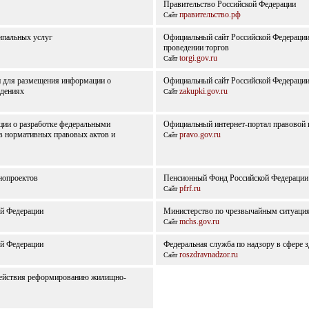
Правительство Российской Федерации
правительство.рф
Сайт
ипальных услуг
Официальный сайт Российской Федераци
проведении торгов
torgi.gov.ru
Сайт
и для размещения информации о
Официальный сайт Российской Федерации
ждениях
zakupki.gov.ru
Сайт
ии о разработке федеральными
Официальный интернет-портал правовой
в нормативных правовых актов и
pravo.gov.ru
Сайт
нопроектов
Пенсионный Фонд Российской Федерации
pfrf.ru
Сайт
ой Федерации
Министерство по чрезвычайным ситуаци
mchs.gov.ru
Сайт
й Федерации
Федеральная служба по надзору в сфере 
roszdravnadzor.ru
Сайт
действия реформированию жилищно-