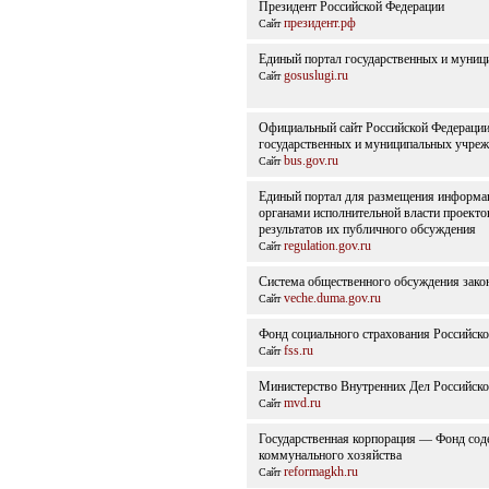
Президент Российской Федерации
президент.рф
Сайт
Единый портал государственных и муниц
gosuslugi.ru
Сайт
Официальный сайт Российской Федераци
государственных и муниципальных учре
bus.gov.ru
Сайт
Единый портал для размещения информац
органами исполнительной власти проекто
результатов их публичного обсуждения
regulation.gov.ru
Сайт
Система общественного обсуждения зако
veche.duma.gov.ru
Сайт
Фонд социального страхования Российск
fss.ru
Сайт
Министерство Внутренних Дел Российско
mvd.ru
Сайт
Государственная корпорация — Фонд со
коммунального хозяйства
reformagkh.ru
Сайт