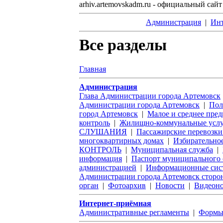
arhiv.artemovskadm.ru - официальный са
Администрация
|
Инт
Все разделы
Главная
Администрация
Глава Администрации города Артемовск
Администрации города Артемовск
|
Пол
город Артемовск
|
Малое и среднее пре
контроль
|
Жилищно-коммунальные усл
СЛУШАНИЯ
|
Пассажирские перевозк
многоквартирных домах
|
Избирательное
КОНТРОЛЬ
|
Муниципальная служба
|
информация
|
Паспорт муниципального 
администрацией
|
Информационные сист
Администрации города Артемовск сторо
орган
|
Фотоархив
|
Новости
|
Видеоно
Интернет-приёмная
Административные регламенты
|
Формы