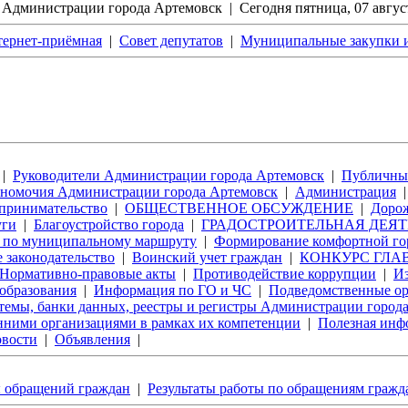
йт Администрации города Артемовск | Сегодня
пятница, 07 авгус
ернет-приёмная
|
Совет депутатов
|
Муниципальные закупки и
|
Руководители Администрации города Артемовск
|
Публичные
номочия Администрации города Артемовск
|
Администрация
дпринимательство
|
ОБЩЕСТВЕННОЕ ОБСУЖДЕНИЕ
|
Дорож
уги
|
Благоустройство города
|
ГРАДОСТРОИТЕЛЬНАЯ ДЕЯ
и по муниципальному маршруту
|
Формирование комфортной го
 законодательство
|
Воинский учет граждан
|
КОНКУРС ГЛАВЫ
Нормативно-правовые акты
|
Противодействие коррупции
|
Из
образования
|
Информация по ГО и ЧС
|
Подведомственные о
емы, банки данных, реестры и регистры Администрации город
нними организациями в рамках их компетенции
|
Полезная инф
вости
|
Объявления
|
 обращений граждан
|
Результаты работы по обращениям гражд