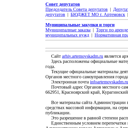
Совет депутатов
Председатель Совета депутатов
|
Депута
депутатов
|
БЮДЖЕТ МО г. Артемовск
Муниципальные закупки и торги
Муниципалные заказы
|
Торги по аренд
муниципальных нужд
|
Нормативная пра
Сайт
arhiv.artemovskadm.ru
является ар
Здесь расположены официальные материа
года.
Текущие официальные материалы деятел
Органов местного самоуправления город
Электронная почта
infoartemovskadm.r
Почтовый адрес Органов местного само
662951, Красноярский край, Курагинский
Все материалы сайта Администрации гор
средствах массовой информации, на серв
публикации.
Это разрешение в равной степени распро
Единственным условием перепечатки и 