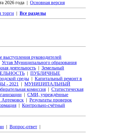
та 2026 года
|
Основная версия
 торги
|
Все разделы
 выступления руководителей
|
Устав Муниципального образования
ная деятельность
|
Земельный
ТЕЛЬНОСТЬ
|
ПУБЛИЧНЫЕ
родской среды
|
Капитальный ремонт в
 - 2021
|
МУНИЦИПАЛЬНЫЙ
бирательная комиссия
|
Статистическая
рганизации
|
СМИ, учреждённые
а Артемовск
|
Результаты проверок
ормация
|
Контрольно-счётный
ан
|
Вопрос-ответ
|