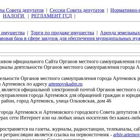
ты Совета депутатов
|
Сессии Совета депутатов
|
Нормативно-
|
НАЛОГИ
|
РЕГЛАМЕНТ ГСД
|
е имущества
|
Торги по продаже имущества
|
Аренда земельных
вовая база в сфере закупок для обеспечения муниципальных ну
хивом официального Сайта Органов местного самоуправления г
лы деятельности Органов местного самоуправления города Арт
ьности Органов местного самоуправления города Артемовск 
а Артемовск по адресу
artemovskadm.ru
u
является официальной электронной почтой Органов местного с
управления города Артемовск для обращений граждан и юридич
 район, город Артемовск, улица Ольховская, дом 46
ода Артемовск и Артемовского городского Совета депутатов 
ерах сети Интернет или на любых иных носителях без каких-либ
страняется на газеты, журналы, радиостанции, телеканалы, са
ретрансляции является ссылка на первоисточник -
arhiv.artemo