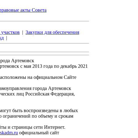
правовые акты Совета
 участков
|
Закупки для обеспечения
жд
|
орода Артемовск
емовск с мая 2013 года по декабрь 2021
расположены на официальном Сайте
амоуправления города Артемовск
еских лиц Российская Федерация,
могут быть воспроизведены в любых
о ограничений по объему и срокам
йты и страницы сети Интернет.
vskadm.ru
официальный сайт