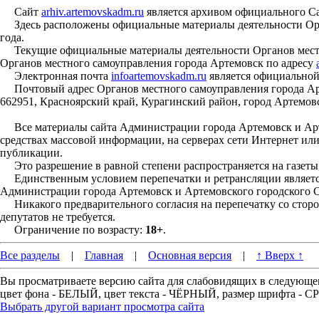
Сайт
arhiv.artemovskadm.ru
является архивом официального С
Здесь расположены официальные материалы деятельности Орган
года.
Текущие официальные материалы деятельности Органов местн
Органов местного самоуправления города Артемовск по адресу
Электронная почта
infoartemovskadm.ru
является официальной
Почтовый адрес Органов местного самоуправления города Арт
662951, Красноярский край, Курагинский район, город Артемовс
Все материалы сайта Администрации города Артемовск и Арте
средствах массовой информации, на серверах сети Интернет ил
публикации.
Это разрешение в равной степени распространяется на газеты,
Единственным условием перепечатки и ретрансляции является
Администрации города Артемовск и Артемовского городского С
Никакого предварительного согласия на перепечатку со стор
депутатов не требуется.
Ограничение по возрасту:
18+
.
Все разделы
|
Главная
|
Основная версия
|
↑ Вверх ↑
Вы просматриваете версию сайта для слабовидящих в следующе
цвет фона - БЕЛЫЙ, цвет текста - ЧЁРНЫЙ, размер шрифта -
Выбрать другой вариант просмотра сайта