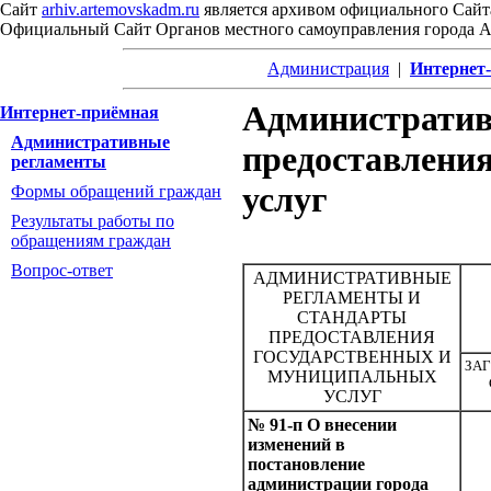
Сайт
arhiv.artemovskadm.ru
является архивом официального Сайт
Официальный Сайт Органов местного самоуправления города 
Администрация
|
Интернет
Административ
Интернет-приёмная
Административные
предоставлени
регламенты
услуг
Формы обращений граждан
Результаты работы по
обращениям граждан
Вопрос-ответ
АДМИНИСТРАТИВНЫЕ
РЕГЛАМЕНТЫ И
СТАНДАРТЫ
ПРЕДОСТАВЛЕНИЯ
ГОСУДАРСТВЕННЫХ И
ЗА
МУНИЦИПАЛЬНЫХ
УСЛУГ
№ 91-п О внесении
изменений в
постановление
администрации города