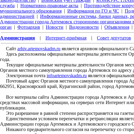
законодательство
|
Воинский учет граждан
|
КОНКУРС ГЛАВЫ
служба
|
Нормативно-правовые акты
|
Противодействие корр
муниципального образования
|
Информация по ГО и ЧС
|
Под
администрацией
|
Информационные системы, банки данных, р
Администрации города Артемовск сторонними организациями в
орган
|
Фотоархив
|
Новости
|
Видеоновости
|
Объявления
|
Администрация
|
Интернет-приёмная
|
Совет депутатов
Сайт
arhiv.artemovskadm.ru
является архивом официального С
Здесь расположены официальные материалы деятельности Орган
года.
Текущие официальные материалы деятельности Органов местн
Органов местного самоуправления города Артемовск по адресу
Электронная почта
infoartemovskadm.ru
является официальной
Почтовый адрес Органов местного самоуправления города Арт
662951, Красноярский край, Курагинский район, город Артемовс
Все материалы сайта Администрации города Артемовск и Арте
средствах массовой информации, на серверах сети Интернет ил
публикации.
Это разрешение в равной степени распространяется на газеты,
Единственным условием перепечатки и ретрансляции является
Администрации города Артемовск и Артемовского городского С
Никакого предварительного согласия на перепечатку со стор