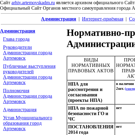
Сайт
arhiv.artemovskadm.ru
является архивом официального Сайт
Официальный Сайт Органов местного самоуправления города 
Администрация
|
Интернет-приёмная
|
Со
Нормативно-пр
Администрация
Глава города
Администрации
Руководители
Администрации города
Артемовск
ВИДЫ
ПРО
НОРМАТИВНЫХ
НОРМА
Публичные выступления
ПРАВОВЫХ АКТОВ
ПРА
руководителей
АК
Администрации города
Артемовск
НПА для
в наличии
2шт.
рассмотрения и
(смотр
Полномочия
согласования
Администрации города
(проекты НПА)
Артемовск
НПА по пожарной
нет
Администрация
безопасности ГО и
Устав Муниципального
ЧС
образования город
ПОСТАНОВЛЕНИЯ
нет
Артемовск
2014 года