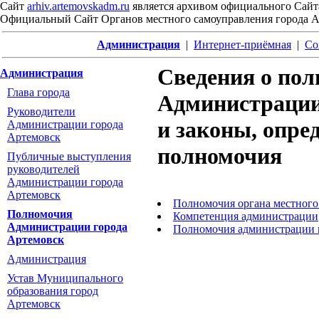
Сайт
arhiv.artemovskadm.ru
является архивом официального Сайт
Официальный Сайт Органов местного самоуправления города 
Администрация
|
Интернет-приёмная
|
Со
Cведения о по
Администрация
Глава города
Администрации
Руководители
и законы, опре
Администрации города
Артемовск
полномочия
Публичные выступления
руководителей
Администрации города
Артемовск
Полномочия органа местного
Полномочия
Компетенция администрации
Администрации города
Полномочия администрации 
Артемовск
Администрация
Устав Муниципального
образования город
Артемовск