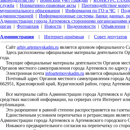
законодательство
|
Воинский учет граждан
|
КОНКУРС ГЛАВЫ
служба
|
Нормативно-правовые акты
|
Противодействие корр
муниципального образования
|
Информация по ГО и ЧС
|
Под
администрацией
|
Информационные системы, банки данных, р
Администрации города Артемовск сторонними организациями в
орган
|
Фотоархив
|
Новости
|
Видеоновости
|
Объявления
|
Администрация
|
Интернет-приёмная
|
Совет депутатов
Сайт
arhiv.artemovskadm.ru
является архивом официального С
Здесь расположены официальные материалы деятельности Орган
года.
Текущие официальные материалы деятельности Органов местн
Органов местного самоуправления города Артемовск по адресу
Электронная почта
infoartemovskadm.ru
является официальной
Почтовый адрес Органов местного самоуправления города Арт
662951, Красноярский край, Курагинский район, город Артемовс
Все материалы сайта Администрации города Артемовск и Арте
средствах массовой информации, на серверах сети Интернет ил
публикации.
Это разрешение в равной степени распространяется на газеты,
Единственным условием перепечатки и ретрансляции является
Администрации города Артемовск и Артемовского городского С
Никакого предварительного согласия на перепечатку со стор