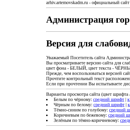
arhiv.artemovskadm.ru - официальный са
Администрация гор
Версия для слабови
Уважаемый Посетитель сайта Администр
Вы просматриваете версию сайта для сл
цвет фона - БЕЛЫЙ, цвет текста - ЧЁР
Прежде, чем воспользоваться версией сай
Прочтите контрольный текст расположен
Если при прочтении Вы испытываете диск
Варианты просмотра сайта (цвет шрифта /
Белым по чёрному:
средний шрифт
|
к
Чёрным по белому:
средний шрифт
|
Тёмно-синим по голубому:
средний 
Коричневым по бежевому:
средний ш
Зелёным по тёмно-коричневому:
сред