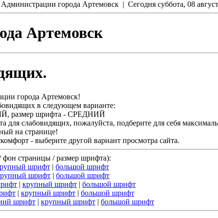
йт Администрации города Артемовск | Сегодня
суббота, 08 авгус
ода Артемовск
дящих.
ации города Артемовск!
абовидящих в следующем варианте:
НЫЙ, размер шрифта - СРЕДНИЙ
та для слабовидящих, пожалуйста, подберите для себя максимал
ный на странице!
омфорт - выберите другой вариант просмотра сайта.
 фон страницы / размер шрифта):
рупный шрифт
|
большой шрифт
крупный шрифт
|
большой шрифт
шрифт
|
крупный шрифт
|
большой шрифт
рифт
|
крупный шрифт
|
большой шрифт
ний шрифт
|
крупный шрифт
|
большой шрифт