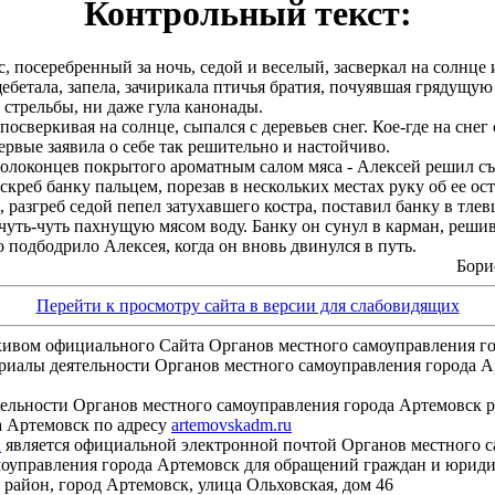
Контрольный текст:
, посеребренный за ночь, седой и веселый, засверкал на солнце 
бетала, запела, зачирикала птичья братия, почуявшая грядущую
 стрельбы, ни даже гула канонады.
веркивая на солнце, сыпался с деревьев снег. Кое-где на снег 
ервые заявила о себе так решительно и настойчиво.
олоконцев покрытого ароматным салом мяса - Алексей решил съес
скреб банку пальцем, порезав в нескольких местах руку об ее ос
 разгреб седой пепел затухавшего костра, поставил банку в тлев
уть-чуть пахнущую мясом воду. Банку он сунул в карман, решив
подбодрило Алексея, когда он вновь двинулся в путь.
Бори
Перейти к просмотру сайта в версии для слабовидящих
хивом официального Сайта Органов местного самоуправления г
лы деятельности Органов местного самоуправления города Арт
ьности Органов местного самоуправления города Артемовск 
а Артемовск по адресу
artemovskadm.ru
u
является официальной электронной почтой Органов местного с
управления города Артемовск для обращений граждан и юридич
 район, город Артемовск, улица Ольховская, дом 46