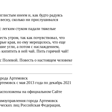
иглистым инеем и, как будто радуясь
 весну, сколько ни прислушивался
с легким стуком падали тяжелые
ть утром, так как почувствовал, что
трые края, но ему мерещилось, что еще
шие угли, а потом с наслаждением,
 кипятить в ней чай. Пить горячий чай!
с Полевой. Повесть о настоящем человеке
орода Артемовск
емовск с мая 2013 года по декабрь 2021
расположены на официальном Сайте
амоуправления города Артемовск
еских лиц Российская Федерация,