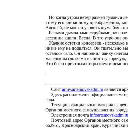
Но когда утром ветер размел туман, а лес
этому его внезапному преображению, заще
Алексей, не мог он уловить шума боя - ни
Белыми дымчатыми струйками, колюче пос
весенние капли. Весна! В это утро она вп
Жалкие остатки консервов - несколько в
иначе ему не подняться. Он тщательно вы
осталось сало. Он наполнил банку снегом,
маленьким глотками выпил эту горячую, ч
Это было приятным открытием и немного 
Сайт
arhiv.artemovskadm.ru
является ар
Здесь расположены официальные материа
года.
Текущие официальные материалы деятел
Органов местного самоуправления город
Электронная почта
infoartemovskadm.r
Почтовый адрес Органов местного само
662951, Красноярский край, Курагинский