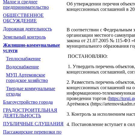
Малое и среднее
Об утверждении перечня объект
предпринимательство
концессионных соглашений в 202
ОБЩЕСТВЕННОЕ
ОБСУЖДЕНИЕ
Дорожная деятельность
В соответствии с Федеральным 
организации местного самоуправ
Земельный контроль
закона от 21.07.2005 № 115-ФЗ 
Жилищно-коммунальные
муниципального образования г
услуги
ПОСТАНОВЛЯЮ:
Теплоснабжение
1. Утвердить перечень объектов
Водоснабжение
концессионных соглашений, сог
МУП Артемовское
городское хозяйство
2. Разместить перечень объекто
концессионных соглашений на о
Твердые коммунальные
информационно-телекоммуникац
отходы
проведении торгов (
https://torgi.g
Благоустройство города
Артёмовск (https://artemovskadm.r
ГРАДОСТРОИТЕЛЬНАЯ
3. Контроль за исполнением нас
ДЕЯТЕЛЬНОСТЬ
ПУБЛИЧНЫЕ СЛУШАНИЯ
4. Постановление вступает в сил
Пассажирские перевозки по