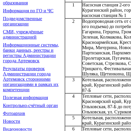
образования
1
Насосная станция 2-ого
Курагинский район, го
Информация по ГО и ЧС
насосная станция № 1
Подведомственные
2
Водопроводная сеть от 
организации
ого подъема) до потреб
СМИ, учреждённые
Гагарина, Герцена, Гро
администрацией
Зеленая, Колмакова, Ко
Красноармейская, Крест
Информационные системы,
Мира, Мичурина, Новост
банки данных, реестры и
Партизанская, Пархомен
регистры Администрации
Пролетарская, Пугачева
города Артемовск
Советская, Стрелкова, 
Результаты проверок
Урицкого, Фестивальная
Администрации города
Шуляка, Щетинкина, Щ
Артемовск сторонними
3
Котельная, расположенн
организациями в рамках их
край, Курагинский райо
компетенции
87-Б
4
Тепловые сети, располо
Полезная информация
Красноярский край, Кур
Контрольно-счётный орган
Ольховская, 87-Б до по
Ольховская, ул. Суриков
Фотоархив
5
Котельная, расположенн
Новости
край, Курагинский райо
6
Тепловые сети, располо
Видеоновости