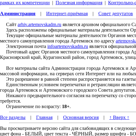
рамках их компетенции
|
Полезная информация
|
Контрольно-
Администрация
|
Интернет-приёмная
|
Совет депутатов
Сайт
arhiv.artemovskadm.ru
является архивом официального С
Здесь расположены официальные материалы деятельности Орган
Текущие официальные материалы деятельности Органов местн
местного самоуправления города Артемовск по адресу
artemovsk
Электронная почта
infoartemovskadm.ru
является официальной
Почтовый адрес Органов местного самоуправления города Арт
Красноярский край, Курагинский район, город Артемовск, улица
Все материалы сайта Администрации города Артемовск и Арте
массовой информации, на серверах сети Интернет или на любых
Это разрешение в равной степени распространяется на газеты,
Единственным условием перепечатки и ретрансляции является
города Артемовск и Артемовского городского Совета депутатов.
Никакого предварительного согласия на перепечатку со сторо
требуется.
Ограничение по возрасту:
18+
.
Все разделы
|
Главная
|
Основная версия
|
↑ Вверх ↑
Вы просматриваете версию сайта для слабовидящих в следующе
цвет фона - БЕЛЫЙ, цвет текста - ЧЁРНЫЙ, размер шрифта -