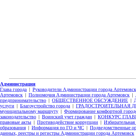
Администрация
Глава города
|
Руководители Администрации города Артемовс
Артемовск
|
Полномочия Администрации города Артемовск
|
предпринимательство
|
ОБЩЕСТВЕННОЕ ОБСУЖДЕНИЕ
|
услуги
|
Благоустройство города
|
ГРАДОСТРОИТЕЛЬНАЯ Д
муниципальному маршруту
|
Формирование комфортной город
законодательство
|
Воинский учет граждан
|
КОНКУРС ГЛАВЫ
правовые акты
|
Противодействие коррупции
|
Избирательная
образования
|
Информация по ГО и ЧС
|
Подведомственные о
данных, реестры и регистры Администрации города Артемовск