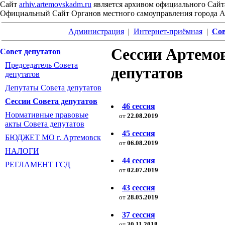
Сайт
arhiv.artemovskadm.ru
является архивом официального Сайт
Официальный Сайт Органов местного самоуправления города 
Администрация
|
Интернет-приёмная
|
Сов
Сессии Артемов
Совет депутатов
Председатель Совета
депутатов
депутатов
Депутаты Совета депутатов
Сессии Совета депутатов
46 сессия
Нормативные правовые
от
22.08.2019
акты Совета депутатов
45 сессия
БЮДЖЕТ МО г. Артемовск
от
06.08.2019
НАЛОГИ
44 сессия
РЕГЛАМЕНТ ГСД
от
02.07.2019
43 сессия
от
28.05.2019
37 сессия
от
30.11.2018