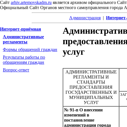
Сайт
arhiv.artemovskadm.ru
является архивом официального Сайт
Официальный Сайт Органов местного самоуправления города 
Администрация
|
Интернет
Административ
Интернет-приёмная
Административные
предоставлени
регламенты
услуг
Формы обращений граждан
Результаты работы по
обращениям граждан
Вопрос-ответ
АДМИНИСТРАТИВНЫЕ
РЕГЛАМЕНТЫ И
СТАНДАРТЫ
ПРЕДОСТАВЛЕНИЯ
ГОСУДАРСТВЕННЫХ И
ЗА
МУНИЦИПАЛЬНЫХ
УСЛУГ
№ 91-п О внесении
изменений в
постановление
администрации города