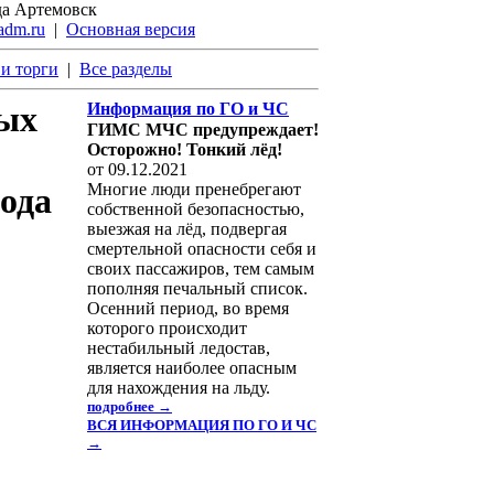
да Артемовск
adm.ru
|
Основная версия
и торги
|
Все разделы
ных
Информация по ГО и ЧС
ГИМС МЧС предупреждает!
Осторожно! Тонкий лёд!
от 09.12.2021
Многие люди пренебрегают
ода
собственной безопасностью,
выезжая на лёд, подвергая
смертельной опасности себя и
своих пассажиров, тем самым
пополняя печальный список.
Осенний период, во время
которого происходит
нестабильный ледостав,
является наиболее опасным
для нахождения на льду.
подробнее →
ВСЯ ИНФОРМАЦИЯ ПО ГО И ЧС
→