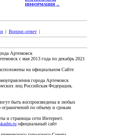
ИНФОРМАЦИЯ →
ан
|
Вопрос-ответ
|
орода Артемовск
мовск с мая 2013 года по декабрь 2021
асположены на официальном Сайте
амоуправления города Артемовск
еских лиц Российская Федерация,
могут быть воспроизведены в любых
о ограничений по объему и срокам
ты и страницы сети Интернет.
vskadm.ru
официальный сайт
ртемовского городского Совета