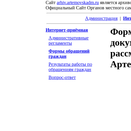
Сайт
arhiv.artemovskadm.ru
является архив
Официальный Сайт Органов местного са
Администрация
|
Инт
Форм
Интернет-приёмная
Административные
доку
регламенты
расс
Формы обращений
граждан
Арте
Результаты работы по
обращениям граждан
Вопрос-ответ