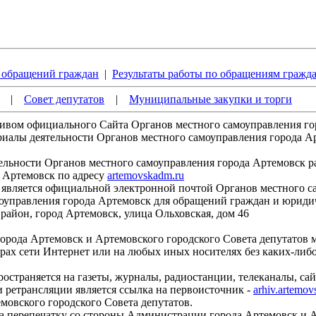
обращений граждан
|
Результаты работы по обращениям гражд
|
Совет депутатов
|
Муниципальные закупки и торги
хивом официального Сайта Органов местного самоуправления г
ы деятельности Органов местного самоуправления города Арте
ьности Органов местного самоуправления города Артемовск р
 Артемовск по адресу
artemovskadm.ru
является официальной электронной почтой Органов местного с
правления города Артемовск для обращений граждан и юридич
район, город Артемовск, улица Ольховская, дом 46
ода Артемовск и Артемовского городского Совета депутатов 
ерах сети Интернет или на любых иных носителях без каких-либ
страняется на газеты, журналы, радиостанции, телеканалы, сай
етрансляции является ссылка на первоисточник -
arhiv.artemo
овского городского Совета депутатов.
 перепечатку со стороны Администрации города Артемовск и А