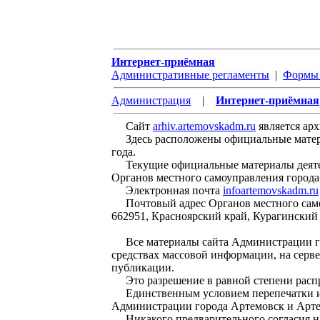
Интернет-приёмная
Административные регламенты
|
Формы 
Администрация
|
Интернет-приёмная
Сайт
arhiv.artemovskadm.ru
является ар
Здесь расположены официальные материал
года.
Текущие официальные материалы деятел
Органов местного самоуправления города
Электронная почта
infoartemovskadm.ru
Почтовый адрес Органов местного самоу
662951, Красноярский край, Курагинский 
Все материалы сайта Администрации гор
средствах массовой информации, на серв
публикации.
Это разрешение в равной степени распро
Единственным условием перепечатки и р
Администрации города Артемовск и Артем
Никакого предварительного согласия на