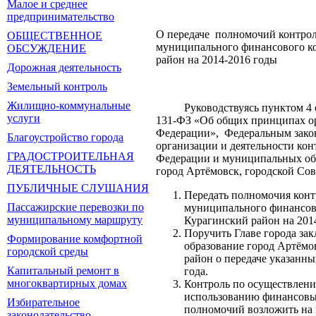
Малое и среднее
предпринимательство
О передаче полномочий контрол
ОБЩЕСТВЕННОЕ
муниципального финансового к
ОБСУЖДЕНИЕ
район на 2014-2016 годы
Дорожная деятельность
Земельный контроль
Жилищно-коммунальные
Руководствуясь пунктом 4 ста
услуги
131-ФЗ «Об общих принципах ор
Федерации», Федеральным зако
Благоустройство города
организации и деятельности кон
ГРАДОСТРОИТЕЛЬНАЯ
Федерации и муниципальных об
ДЕЯТЕЛЬНОСТЬ
город Артёмовск, городской Со
ПУБЛИЧНЫЕ СЛУШАНИЯ
Передать полномочия конт
Пассажирские перевозки по
муниципального финансов
муниципальному маршруту
Курагинский район на 2014
Поручить Главе города з
Формирование комфортной
образование город Артём
городской среды
район о передаче указанны
Капитальный ремонт в
года.
многоквартирных домах
Контроль по осуществлен
использованию финансовых
Избирательное
полномочий возложить на 
законодательство