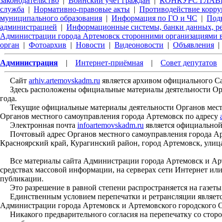
законодательство
|
Воинский учет граждан
|
КОНКУРС ГЛАВЫ
служба
|
Нормативно-правовые акты
|
Противодействие корр
муниципального образования
|
Информация по ГО и ЧС
|
Под
администрацией
|
Информационные системы, банки данных, р
Администрации города Артемовск сторонними организациями в
орган
|
Фотоархив
|
Новости
|
Видеоновости
|
Объявления
|
Администрация
|
Интернет-приёмная
|
Совет депутатов
Сайт
arhiv.artemovskadm.ru
является архивом официального С
Здесь расположены официальные материалы деятельности Орган
года.
Текущие официальные материалы деятельности Органов местн
Органов местного самоуправления города Артемовск по адресу
Электронная почта
infoartemovskadm.ru
является официальной
Почтовый адрес Органов местного самоуправления города Арт
Красноярский край, Курагинский район, город Артемовск, улица
Все материалы сайта Администрации города Артемовск и Арте
средствах массовой информации, на серверах сети Интернет ил
публикации.
Это разрешение в равной степени распространяется на газеты,
Единственным условием перепечатки и ретрансляции является
Администрации города Артемовск и Артемовского городского С
Никакого предварительного согласия на перепечатку со сторо