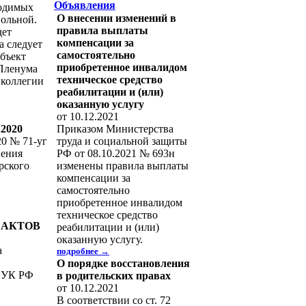
Объявления
ходимых
О внесении изменений в
вольной.
правила выплаты
дет
компенсации за
а следует
самостоятельно
бъект
приобретенное инвалидом
 Пленума
техническое средство
 коллегии
реабилитации и (или)
оказанную услугу
от 10.12.2021
Приказом Министерства
.2020
труда и социальной защиты
20 № 71-уг
РФ от 08.10.2021 № 693н
нения
изменены правила выплаты
рского
компенсации за
самостоятельно
приобретенное инвалидом
техническое средство
 АКТОВ
реабилитации и (или)
оказанную услугу.
а
подробнее →
О порядке восстановления
7 УК РФ
в родительских правах
от 10.12.2021
В соответствии со ст. 72