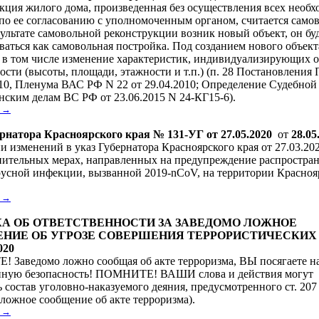
кция жилого дома, произведенная без осуществления всех необ
по ее согласованию с уполномоченным органом, считается само
зультате самовольной реконструкции возник новый объект, он бу
ваться как самовольная постройка. Под созданием нового объект
 в том числе изменение характеристик, индивидуализирующих о
сти (высоты, площади, этажности и т.п.) (п. 28 Постановления
0, Пленума ВАС РФ N 22 от 29.04.2010; Определение Судебной
нским делам ВС РФ от 23.06.2015 N 24-КГ15-6).
. →
рнатора Красноярского края № 131-УГ от 27.05.2020
от
28.05
и изменений в указ Губернатора Красноярского края от 27.03.20
ительных мерах, направленных на предупреждение распростра
усной инфекции, вызванной 2019-nCoV, на территории Красноя
. →
А ОБ ОТВЕТСТВЕННОСТИ ЗА ЗАВЕДОМО ЛОЖНОЕ
НИЕ ОБ УГРОЗЕ СОВЕРШЕНИЯ ТЕРРОРИСТИЧЕСКИХ
020
Заведомо ложно сообщая об акте терроризма, ВЫ посягаете н
нную безопасность! ПОМНИТЕ! ВАШИ слова и действия могут
ь состав уголовно-наказуемого деяния, предусмотренного ст. 20
 ложное сообщение об акте терроризма).
. →