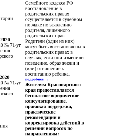
Семейного кодекса РФ
восстановление в
родительских правах
итории
осуществляется в судебном
порядке по заявлению
родителя, лишенного
родительских прав.
.2020
Родители (один из них)
20 № 71-уг
могут быть восстановлены в
нения
родительских правах в
рского
случаях, если они изменили
поведение, образ жизни и
(или) отношение к
воспитанию ребенка.
.2020
подробнее →
20 № 71-уг
Жителям Красноярского
нения
края предоставляется
рского
бесплатное юридическое
консультирование,
правовая поддержка,
практические
рекомендации и
корректировка действий в
ения
решении вопросов по
направлениям: