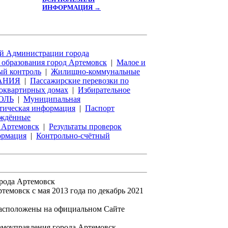
ИНФОРМАЦИЯ →
й Администрации города
образования город Артемовск
|
Малое и
ый контроль
|
Жилищно-коммунальные
АНИЯ
|
Пассажирские перевозки по
оквартирных домах
|
Избирательное
ОЛЬ
|
Муниципальная
тическая информация
|
Паспорт
ждённые
 Артемовск
|
Результаты проверок
ормация
|
Контрольно-счётный
орода Артемовск
мовск с мая 2013 года по декабрь 2021
асположены на официальном Сайте
амоуправления города Артемовск