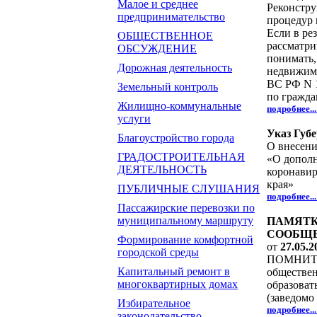
Малое и среднее
Реконстру
предпринимательство
процедур 
Если в ре
ОБЩЕСТВЕННОЕ
рассматри
ОБСУЖДЕНИЕ
понимать,
Дорожная деятельность
недвижимо
ВС РФ N 1
Земельный контроль
по гражда
Жилищно-коммунальные
подробнее..
услуги
Указ Губе
Благоустройство города
О внесени
ГРАДОСТРОИТЕЛЬНАЯ
«О дополн
ДЕЯТЕЛЬНОСТЬ
коронавир
края»
ПУБЛИЧНЫЕ СЛУШАНИЯ
подробнее..
Пассажирские перевозки по
муниципальному маршруту
ПАМЯТК
СООБЩЕ
Формирование комфортной
от
27.05.2
городской среды
ПОМНИТЕ! 
Капитальный ремонт в
обществе
многоквартирных домах
образоват
(заведомо
Избирательное
подробнее..
законодательство