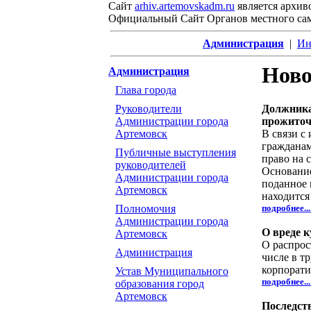
Сайт
arhiv.artemovskadm.ru
является архив
Официальный Сайт Органов местного са
Администрация
|
Ин
Ново
Администрация
Глава города
Руководители
Должника
Администрации города
прожиточ
Артемовск
В связи c
гражданам
Публичные выступления
право на 
руководителей
Основание
Администрации города
поданное 
Артемовск
находится
Полномочия
подробнее..
Администрации города
О вреде к
Артемовск
О распрос
Администрация
числе в т
корпорати
Устав Муниципального
подробнее..
образования город
Артемовск
Последст