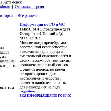
да Артемовск
adm.ru
|
Основная версия
и торги
|
Все разделы
Информация по ГО и ЧС
ГИМС МЧС предупреждает!
Осторожно! Тонкий лёд!
от 09.12.2021
Многие люди пренебрегают
собственной безопасностью,
ода
выезжая на лёд, подвергая
дадут
смертельной опасности себя и
ума.
своих пассажиров, тем самым
аявление,
пополняя печальный список.
которого
Осенний период, во время
которого происходит
нестабильный ледостав,
является наиболее опасным
для нахождения на льду.
я, в том
подробнее →
ВСЯ ИНФОРМАЦИЯ ПО ГО И ЧС
→