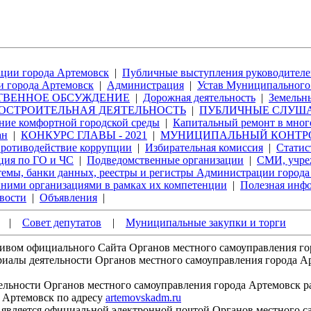
ции города Артемовск
|
Публичные выступления руководителе
 города Артемовск
|
Администрация
|
Устав Муниципального 
ТВЕННОЕ ОБСУЖДЕНИЕ
|
Дорожная деятельность
|
Земельн
ОСТРОИТЕЛЬНАЯ ДЕЯТЕЛЬНОСТЬ
|
ПУБЛИЧНЫЕ СЛУШ
ие комфортной городской среды
|
Капитальный ремонт в мног
ан
|
КОНКУРС ГЛАВЫ - 2021
|
МУНИЦИПАЛЬНЫЙ КОНТР
ротиводействие коррупции
|
Избирательная комиссия
|
Статис
ия по ГО и ЧС
|
Подведомственные организации
|
СМИ, учре
мы, банки данных, реестры и регистры Администрации города
ними организациями в рамках их компетенции
|
Полезная инф
вости
|
Объявления
|
|
Совет депутатов
|
Муниципальные закупки и торги
хивом официального Сайта Органов местного самоуправления г
ы деятельности Органов местного самоуправления города Арте
ьности Органов местного самоуправления города Артемовск р
 Артемовск по адресу
artemovskadm.ru
является официальной электронной почтой Органов местного с