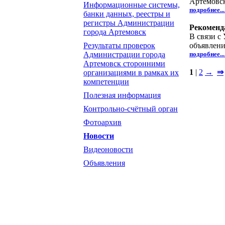
Артемовс
Информационные системы,
подробнее..
банки данных, реестры и
регистры Администрации
Рекоменд
города Артемовск
В связи с
Результаты проверок
объявлени
Администрации города
подробнее..
Артемовск сторонними
1
|
2
→
⇒
организациями в рамках их
компетенции
Полезная информация
Контрольно-счётный орган
Фотоархив
Новости
Видеоновости
Объявления