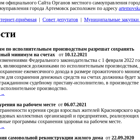
ом официального Сайта Органов местного самоуправления горо
моуправления города Артемовск расположен
по
адресу
artemovsk
тернет-приёмная
|
Совет депутатов
|
Муниципальные закупки 
сти
м по исполнительным производствам разрешат сохранять
ный минимум на счетах
от
10.12.2021
 изменениями Федерального законодательства с 1 февраля 2022 г
, являющимся должниками по исполнительным производствам, 
сохранение ежемесячного дохода в размере прожиточного миним
м для сохранения денежных средств на счетах должника будет з
гражданином судебному приставу-исполнителю, в производстве 
 исполнительное производство.
. →
урения на рабочем месте
от
06.07.2021
траненности курения среди взрослых жителей Красноярского кра
рудовых коллективах организаций и предприятиях, реализующих
вные программы сохранения здоровья на рабочем месте.
. →
вия самовольной реконструкции жилого дома
от
22.09.2020