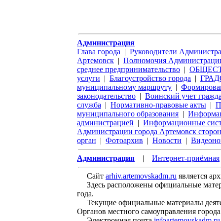
Администрация
Глава города
|
Руководители Администра
Артемовск
|
Полномочия Администрации
среднее предпринимательство
|
ОБЩЕС
услуги
|
Благоустройство города
|
ГРАД
муниципальному маршруту
|
Формирован
законодательство
|
Воинский учет гражд
служба
|
Нормативно-правовые акты
|
П
муниципального образования
|
Информац
администрацией
|
Информационные систе
Администрации города Артемовск сторон
орган
|
Фотоархив
|
Новости
|
Видеоно
Администрация
|
Интернет-приёмная
Сайт
arhiv.artemovskadm.ru
является ар
Здесь расположены официальные материал
года.
Текущие официальные материалы деятел
Органов местного самоуправления города
Электронная почта
infoartemovskadm.ru