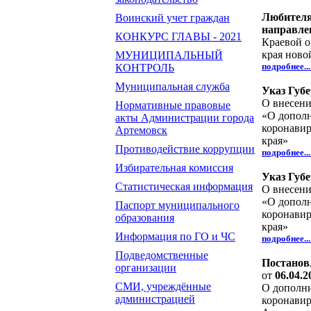
Любителя
Воинский учет граждан
направле
КОНКУРС ГЛАВЫ - 2021
Краевой о
края ново
МУНИЦИПАЛЬНЫЙ
подробнее..
КОНТРОЛЬ
Муниципальная служба
Указ Губе
О внесени
Нормативные правовые
«О дополн
акты Администрации города
коронавир
Артемовск
края»
Противодействие коррупции
подробнее..
Избирательная комиссия
Указ Губе
Статистическая информация
О внесени
«О дополн
Паспорт муниципального
коронавир
образования
края»
Информация по ГО и ЧС
подробнее..
Подведомственные
Постановл
организации
от
06.04.2
СМИ, учреждённые
О дополни
администрацией
коронавир