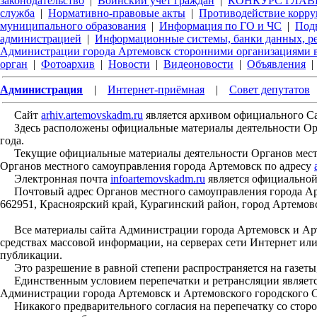
законодательство
|
Воинский учет граждан
|
КОНКУРС ГЛАВЫ
служба
|
Нормативно-правовые акты
|
Противодействие корр
муниципального образования
|
Информация по ГО и ЧС
|
Под
администрацией
|
Информационные системы, банки данных, р
Администрации города Артемовск сторонними организациями в
орган
|
Фотоархив
|
Новости
|
Видеоновости
|
Объявления
|
Администрация
|
Интернет-приёмная
|
Совет депутатов
Сайт
arhiv.artemovskadm.ru
является архивом официального С
Здесь расположены официальные материалы деятельности Орган
года.
Текущие официальные материалы деятельности Органов местн
Органов местного самоуправления города Артемовск по адресу
Электронная почта
infoartemovskadm.ru
является официальной
Почтовый адрес Органов местного самоуправления города Арт
662951, Красноярский край, Курагинский район, город Артемовс
Все материалы сайта Администрации города Артемовск и Арте
средствах массовой информации, на серверах сети Интернет ил
публикации.
Это разрешение в равной степени распространяется на газеты,
Единственным условием перепечатки и ретрансляции является
Администрации города Артемовск и Артемовского городского С
Никакого предварительного согласия на перепечатку со стор