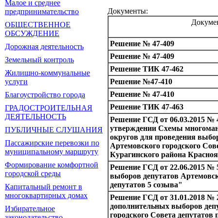
Малое и среднее
Документы:
предпринимательство
Докуме
ОБЩЕСТВЕННОЕ
ОБСУЖДЕНИЕ
Решение № 47-409
Дорожная деятельность
Решение № 47-409
Земельный контроль
Решение ТИК 47-462
Жилищно-коммунальные
услуги
Решение №47-410
Решение № 47-410
Благоустройство города
Решение ТИК 47-463
ГРАДОСТРОИТЕЛЬНАЯ
ДЕЯТЕЛЬНОСТЬ
Решение ГСД от 06.03.2015 № 
утверждении Схемы многома
ПУБЛИЧНЫЕ СЛУШАНИЯ
округов для проведения выбо
Пассажирские перевозки по
Артемовского городского Сов
муниципальному маршруту
Курагинского района Красноя
Формирование комфортной
Решение ГСД от 22.06.2015 № 
городской среды
выборов депутатов Артемовск
депутатов 5 созыва"
Капитальный ремонт в
многоквартирных домах
Решение ГСД от 31.01.2018 № 
дополнительных выборов деп
Избирательное
городского Совета депутатов 
законодательство