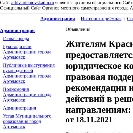
Сайт
arhiv.artemovskadm.ru
является архивом официального Сайт
Официальный Сайт Органов местного самоуправления города 
Администрация
|
Интернет-приёмная
|
Со
Объявления
Администрация
Глава города
Жителям Красн
Руководители
Администрации города
предоставляетс
Артемовск
юридическое ко
Публичные выступления
руководителей
правовая подде
Администрации города
Артемовск
рекомендации 
Полномочия
Администрации города
действий в реш
Артемовск
направлениям:
Администрация
Устав Муниципального
от
18.11.2021
образования город
Артемовск