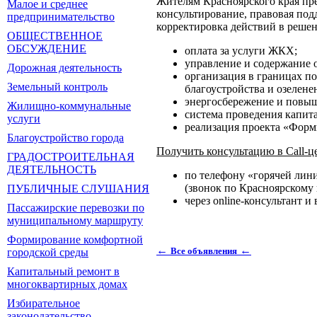
Жителям Красноярского края пр
Малое и среднее
консультирование, правовая под
предпринимательство
корректировка действий в реше
ОБЩЕСТВЕННОЕ
ОБСУЖДЕНИЕ
оплата за услуги ЖКХ;
управление и содержание 
Дорожная деятельность
организация в границах п
Земельный контроль
благоустройства и озелене
энергосбережение и повыш
Жилищно-коммунальные
система проведения капит
услуги
реализация проекта «Форм
Благоустройство города
Получить консультацию в Call-
ГРАДОСТРОИТЕЛЬНАЯ
ДЕЯТЕЛЬНОСТЬ
по телефону «горячей ли
(звонок по Красноярскому
ПУБЛИЧНЫЕ СЛУШАНИЯ
через online-консультант и
Пассажирские перевозки по
муниципальному маршруту
Формирование комфортной
←
←
Все объявления
городской среды
Капитальный ремонт в
многоквартирных домах
Избирательное
законодательство