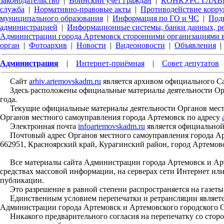
законодательство
|
Воинский учет граждан
|
КОНКУРС ГЛАВЫ
служба
|
Нормативно-правовые акты
|
Противодействие корр
муниципального образования
|
Информация по ГО и ЧС
|
Под
администрацией
|
Информационные системы, банки данных, р
Администрации города Артемовск сторонними организациями в
орган
|
Фотоархив
|
Новости
|
Видеоновости
|
Объявления
|
Администрация
|
Интернет-приёмная
|
Совет депутатов
Сайт
arhiv.artemovskadm.ru
является архивом официального С
Здесь расположены официальные материалы деятельности Орган
года.
Текущие официальные материалы деятельности Органов местн
Органов местного самоуправления города Артемовск по адресу
Электронная почта
infoartemovskadm.ru
является официальной
Почтовый адрес Органов местного самоуправления города Арт
662951, Красноярский край, Курагинский район, город Артемовс
Все материалы сайта Администрации города Артемовск и Арте
средствах массовой информации, на серверах сети Интернет ил
публикации.
Это разрешение в равной степени распространяется на газеты,
Единственным условием перепечатки и ретрансляции является
Администрации города Артемовск и Артемовского городского С
Никакого предварительного согласия на перепечатку со стор