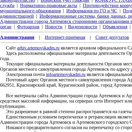
законодательство
|
Воинский учет граждан
|
КОНКУРС ГЛАВЫ
служба
|
Нормативно-правовые акты
|
Противодействие корр
муниципального образования
|
Информация по ГО и ЧС
|
Под
администрацией
|
Информационные системы, банки данных, р
Администрации города Артемовск сторонними организациями в
орган
|
Фотоархив
|
Новости
|
Видеоновости
|
Объявления
|
Администрация
|
Интернет-приёмная
|
Совет депутатов
Сайт
arhiv.artemovskadm.ru
является архивом официального С
Здесь расположены официальные материалы деятельности Орган
года.
Текущие официальные материалы деятельности Органов местн
Органов местного самоуправления города Артемовск по адресу
Электронная почта
infoartemovskadm.ru
является официальной
Почтовый адрес Органов местного самоуправления города Арт
662951, Красноярский край, Курагинский район, город Артемовс
Все материалы сайта Администрации города Артемовск и Арте
средствах массовой информации, на серверах сети Интернет ил
публикации.
Это разрешение в равной степени распространяется на газеты,
Единственным условием перепечатки и ретрансляции является
Администрации города Артемовск и Артемовского городского С
Никакого предварительного согласия на перепечатку со стор