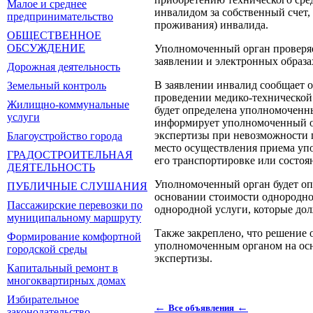
Малое и среднее
инвалидом за собственный счет,
предпринимательство
проживания) инвалида.
ОБЩЕСТВЕННОЕ
ОБСУЖДЕНИЕ
Уполномоченный орган проверяе
заявлении и электронных образа
Дорожная деятельность
В заявлении инвалид сообщает о
Земельный контроль
проведении медико-технической 
Жилищно-коммунальные
будет определена уполномоченны
услуги
информирует уполномоченный ор
экспертизы при невозможности п
Благоустройство города
место осуществления приема уп
ГРАДОСТРОИТЕЛЬНАЯ
его транспортировке или состоя
ДЕЯТЕЛЬНОСТЬ
Уполномоченный орган будет опр
ПУБЛИЧНЫЕ СЛУШАНИЯ
основании стоимости однородног
Пассажирские перевозки по
однородной услуги, которые до
муниципальному маршруту
Также закреплено, что решение
Формирование комфортной
уполномоченным органом на осн
городской среды
экспертизы.
Капитальный ремонт в
многоквартирных домах
Избирательное
←
←
Все объявления
законодательство