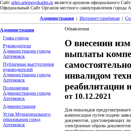
Сайт
arhiv.artemovskadm.ru
является архивом официального Сайт
Официальный Сайт Органов местного самоуправления города 
Администрация
|
Интернет-приёмная
|
Со
Объявления
Администрация
Глава города
О внесении изм
Руководители
Администрации города
выплаты компе
Артемовск
самостоятельно
Публичные выступления
руководителей
инвалидом техн
Администрации города
Артемовск
реабилитации и
Полномочия
Администрации города
от
10.12.2021
Артемовск
Администрация
Для инвалидов предусматривает
Устав Муниципального
компенсации путем подачи заявл
образования город
документов, удостоверяющих лич
Артемовск
электронные образы документов
приобретению технического сред