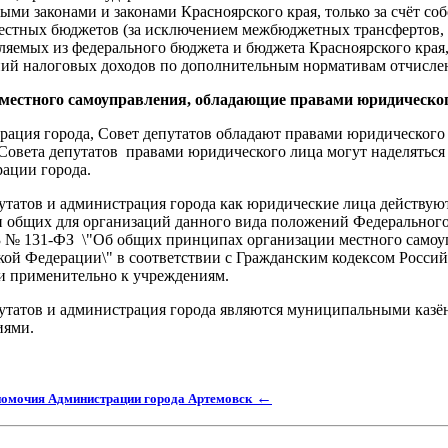
ыми законами и законами Красноярского края, только за счёт со
естных бюджетов (за исключением межбюджетных трансфертов,
ляемых из федерального бюджета и бюджета Красноярского края,
ий налоговых доходов по дополнительным нормативам отчисле
естного самоуправления, обладающие правами юридическо
ация города, Совет депутатов обладают правами юридического
овета депутатов правами юридического лица могут наделяться
ации города.
утатов и администрация города как юридические лица действую
 общих для организаций данного вида положений Федерального
3 № 131-ФЗ \"Об общих принципах организации местного самоу
кой Федерации\" в соответствии с Гражданским кодексом Росси
и применительно к учреждениям.
утатов и администрация города являются муниципальными каз
иями.
←
номочия Администрации города Артемовск