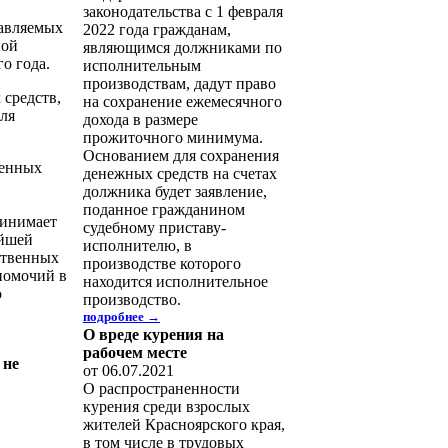
законодательства с 1 февраля
тавляемых
2022 года гражданам,
ной
являющимся должниками по
о года.
исполнительным
производствам, дадут право
средств,
на сохранение ежемесячного
для
дохода в размере
прожиточного минимума.
Основанием для сохранения
венных
денежных средств на счетах
должника будет заявление,
поданное гражданином
ринимает
судебному приставу-
айшей
исполнителю, в
ственных
производстве которого
номочий в
находится исполнительное
о
производство.
подробнее →
О вреде курения на
рабочем месте
 не
от 06.07.2021
О распространенности
курения среди взрослых
жителей Красноярского края,
в том числе в трудовых