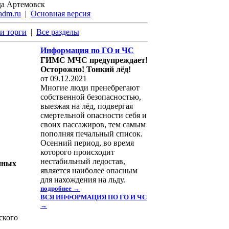
да Артемовск
adm.ru
|
Основная версия
и торги
|
Все разделы
Информация по ГО и ЧС
ГИМС МЧС предупреждает!
Осторожно! Тонкий лёд!
от 09.12.2021
Многие люди пренебрегают
собственной безопасностью,
выезжая на лёд, подвергая
смертельной опасности себя и
своих пассажиров, тем самым
пополняя печальный список.
Осенний период, во время
которого происходит
нестабильный ледостав,
нных
является наиболее опасным
для нахождения на льду.
подробнее →
ВСЯ ИНФОРМАЦИЯ ПО ГО И ЧС
→
ского