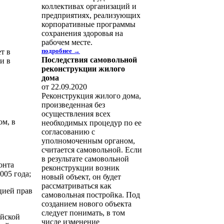
коллективах организаций и
предприятиях, реализующих
корпоративные программы
сохранения здоровья на
рабочем месте.
подробнее →
т в
Последствия самовольной
и в
реконструкции жилого
дома
от 22.09.2020
Реконструкция жилого дома,
произведенная без
осуществления всех
ом, в
необходимых процедур по ее
согласованию с
уполномоченным органом,
считается самовольной. Если
в результате самовольной
онта
реконструкции возник
005 года;
новый объект, он будет
рассматриваться как
цией прав
самовольная постройка. Под
созданием нового объекта
следует понимать, в том
ийской
числе изменение