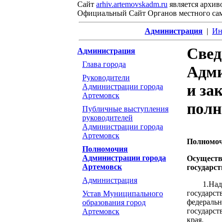
Сайт
arhiv.artemovskadm.ru
является архив
Официальный Сайт Органов местного са
Администрация
|
Ин
Cвед
Администрация
Глава города
Адми
Руководители
и за
Администрации города
Артемовск
полн
Публичные выступления
руководителей
Администрации города
Артемовск
Полномоч
Полномочия
Администрации города
Осуществ
Артемовск
государс
Администрация
1.Наделе
государст
Устав Муниципального
федеральн
образования город
государст
Артемовск
края.