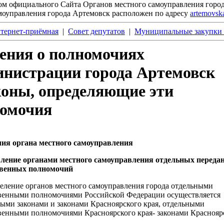
ом официального Сайта Органов местного самоуправления горо
моуправления города Артемовск расположен
по
адресу
artemovsk
тернет-приёмная
|
Совет депутатов
|
Муниципальные закупки 
ения о полномочиях
нистрации города Артемовск
коны, определяющие эти
омочия
ия органа местного самоуправления
ление органами местного самоуправления отдельных переда
твенных полномочий
ние органов местного самоуправления города отдельными
венными полномочиями Российской Федерации осуществляется
ыми законами и законами Красноярского края, отдельными
венными полномочиями Красноярского края- законами Краснояр